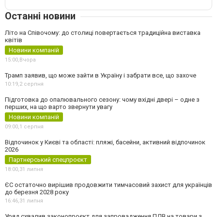
Останні новини
Літо на Співочому: до столиці повертається традиційна виставка
квітів
Новини компаній
15:00,
Вчора
Трамп заявив, що може зайти в Україну і забрати все, що захоче
10:19,
2 серпня
Підготовка до опалювального сезону: чому вхідні двері – одне з
перших, на що варто звернути увагу
Новини компаній
09:00,
1 серпня
Відпочинок у Києві та області: пляжі, басейни, активний відпочинок
2026
Партнерський спецпроєкт
18:00,
31 липня
ЄС остаточно вирішив продовжити тимчасовий захист для українців
до березня 2028 року
16:46,
31 липня
Уряд схвалив законопроєкт для запровадження ПДВ на товари з