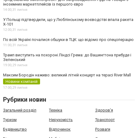
іноземних маркетплейсів із першого євро
14:00,
31 липня
У Польщі підтвердили, що у Люблінському воєводстві впала ракета
Х-101
12:00,
31 липня
По всій Україні почалися обшуки в ТЦК: що відомо про спецоперацію
11:00,
31 липня
Трамп виступить на похороні Ліндсі Грема: до Вашингтона прибуде і
Зеленський
19:00,
29 липня
Максим Бородін наживо: великий літній концерт на терасі River Mall
Новини компаній
17:00,
29 липня
Рубрики новин
Загальний розділ
Техніка
Здоров'я
Туризм
Нерухомість
Транспорт
Будівництво
Відпочинок
Розваги