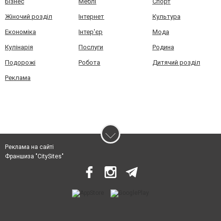
Бізнес
Меблі
Спорт
Жіночий розділ
Інтернет
Культура
Економіка
Інтер'єр
Мода
Кулінарія
Послуги
Родина
Подорожі
Робота
Дитячий розділ
Реклама
Реклама на сайті
Франшиза "CitySites"