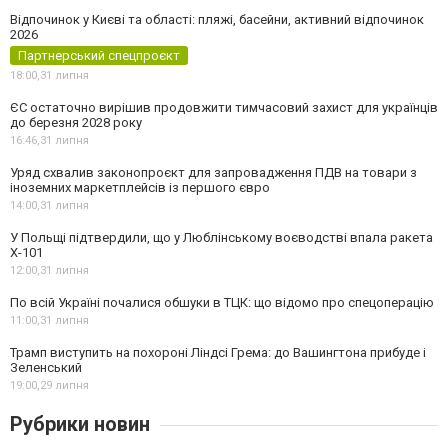
Відпочинок у Києві та області: пляжі, басейни, активний відпочинок
2026
Партнерський спецпроєкт
18:00,
31 липня
ЄС остаточно вирішив продовжити тимчасовий захист для українців
до березня 2028 року
16:46,
31 липня
Уряд схвалив законопроєкт для запровадження ПДВ на товари з
іноземних маркетплейсів із першого євро
14:00,
31 липня
У Польщі підтвердили, що у Люблінському воєводстві впала ракета
Х-101
12:00,
31 липня
По всій Україні почалися обшуки в ТЦК: що відомо про спецоперацію
11:00,
31 липня
Трамп виступить на похороні Ліндсі Грема: до Вашингтона прибуде і
Зеленський
19:00,
29 липня
Рубрики новин