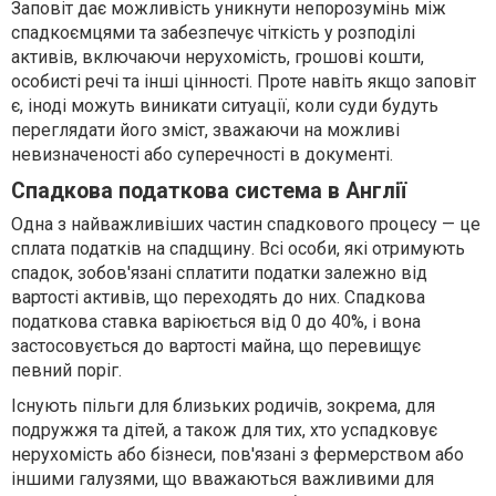
Заповіт дає можливість уникнути непорозумінь між
спадкоємцями та забезпечує чіткість у розподілі
активів, включаючи нерухомість, грошові кошти,
особисті речі та інші цінності. Проте навіть якщо заповіт
є, іноді можуть виникати ситуації, коли суди будуть
переглядати його зміст, зважаючи на можливі
невизначеності або суперечності в документі.
Спадкова податкова система в Англії
Одна з найважливіших частин спадкового процесу — це
сплата податків на спадщину. Всі особи, які отримують
спадок, зобов'язані сплатити податки залежно від
вартості активів, що переходять до них. Спадкова
податкова ставка варіюється від 0 до 40%, і вона
застосовується до вартості майна, що перевищує
певний поріг.
Існують пільги для близьких родичів, зокрема, для
подружжя та дітей, а також для тих, хто успадковує
нерухомість або бізнеси, пов'язані з фермерством або
іншими галузями, що вважаються важливими для