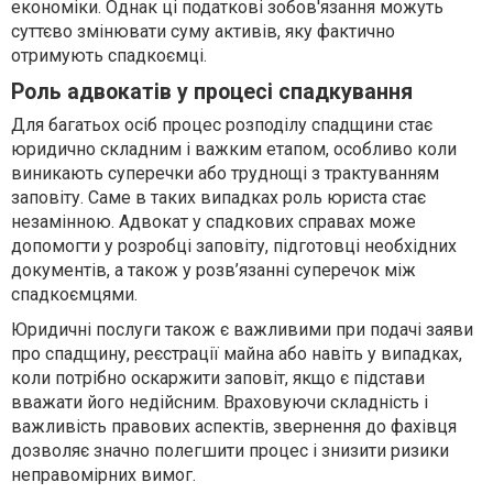
економіки. Однак ці податкові зобов'язання можуть
суттєво змінювати суму активів, яку фактично
отримують спадкоємці.
Роль адвокатів у процесі спадкування
Для багатьох осіб процес розподілу спадщини стає
юридично складним і важким етапом, особливо коли
виникають суперечки або труднощі з трактуванням
заповіту. Саме в таких випадках роль юриста стає
незамінною. Адвокат у спадкових справах може
допомогти у розробці заповіту, підготовці необхідних
документів, а також у розв’язанні суперечок між
спадкоємцями.
Юридичні послуги також є важливими при подачі заяви
про спадщину, реєстрації майна або навіть у випадках,
коли потрібно оскаржити заповіт, якщо є підстави
вважати його недійсним. Враховуючи складність і
важливість правових аспектів, звернення до фахівця
дозволяє значно полегшити процес і знизити ризики
неправомірних вимог.