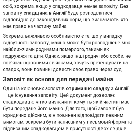
осіб, зокрема, якщо у спадкодавця немає заповіту. Без
заповіту
спадщина в Англії
буде розподілятися
відповідно до законодавчих норм, що визначають, хто
має право на частину майна.
Зокрема, важливою особливістю є те, що у випадку
відсутності заповіту, майно може бути розподілене між
найближчими родичами померлого, такими як
подружжя та діти. Однак, якщо інші родичі або особи, не
пов’язані кровними зв’язками, хочуть претендувати на
спадок, вони повинні довести своє право через суд.
Заповіт як основа для передачі майна
Один із ключових аспектів
отримання спадку
з Англії
— це існування заповіту. Цей документ дозволяє
спадкодавцю чітко визначити, кому і в якій частині має
бути передане його майно. Для того, щоб заповіт був
юридично дійсним, він повинен відповідати певним
вимогам, зокрема бути написаним у письмовій формі та
підписаним спадкодавцем в присутності двох свідків.