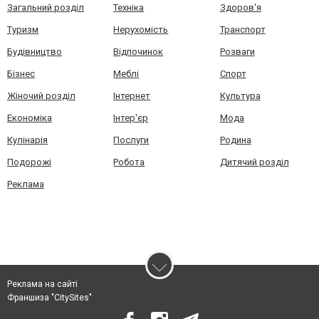
Загальний розділ
Техніка
Здоров'я
Туризм
Нерухомість
Транспорт
Будівництво
Відпочинок
Розваги
Бізнес
Меблі
Спорт
Жіночий розділ
Інтернет
Культура
Економіка
Інтер'єр
Мода
Кулінарія
Послуги
Родина
Подорожі
Робота
Дитячий розділ
Реклама
Реклама на сайті
Франшиза "CitySites"