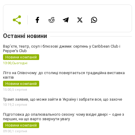
Останні новини
Вар’єте, театр, соул і блюзові джеми: серпень у Caribbean Club і
Pepper's Club
Новини компаній
13:00,
Сьогодні
Літо на Співочому: до столиці повертається традиційна виставка
квітів
Новини компаній
15:00,
5 серпня
Трамп заявив, що може зайти в Україну і забрати все, що захоче
10:19,
2 серпня
Підготовка до опалювального сезону: чому вхідні двері – одне з
перших, на що варто звернути увагу
Новини компаній
09:00,
1 серпня