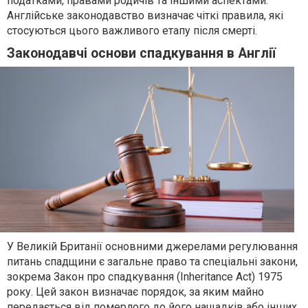
податками, правами родичів та іншими аспектами.
Англійське законодавство визначає чіткі правила, які
стосуються цього важливого етапу після смерті.
Законодавчі основи спадкування в Англії
У Великій Британії основними джерелами регулювання
питань спадщини є загальне право та спеціальні закони,
зокрема Закон про спадкування (Inheritance Act) 1975
року. Цей закон визначає порядок, за яким майно
передається від померлого до його нащадків або інших