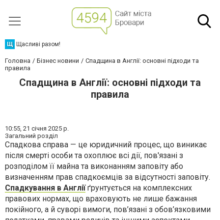
Щ
Щасливі разом!
Головна
Бізнес новини
Спадщина в Англії: основні підходи та
правила
Спадщина в Англії: основні підходи та
правила
10:55,
21 січня 2025 р.
Загальний розділ
Спадкова справа — це юридичний процес, що виникає
після смерті особи та охоплює всі дії, пов'язані з
розподілом її майна та виконанням заповіту або
визначенням прав спадкоємців за відсутності заповіту.
Спадкування в Англії
ґрунтується на комплексних
правових нормах, що враховують не лише бажання
покійного, а й суворі вимоги, пов’язані з обов’язковими