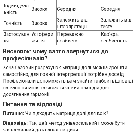
Індивідуал
Висока
Середня
Середня
ьність
Залежить від
Залежить від
Точність
Висока
інтерпретації
тесту
Застосуван
Усі сфери
Переважно
Кар’єра,
ня
життя
особисте
особистість
Висновок: чому варто звернутися до
професіоналів?
Хоча базовий розрахунок матриці долі можна зробити
самостійно, для повної інтерпретації потрібен досвід.
Професіонали допоможуть вам знайти глибокі відповіді
на ваші питання та скласти чіткий план дій для
досягнення гармонії.
Питання та відповіді
Питання:
Чи підходить матриця долі для всіх?
Відповідь:
Так, цей метод універсальний і може бути
застосований до кожної людини.