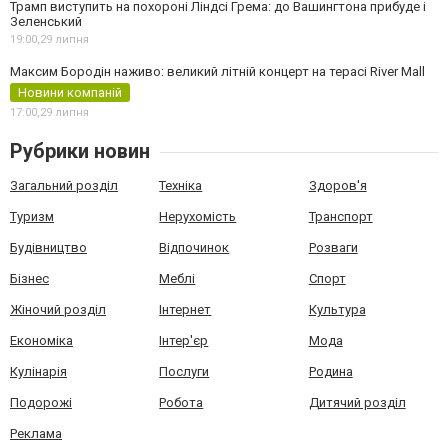
Трамп виступить на похороні Ліндсі Грема: до Вашингтона прибуде і
Зеленський
19:00,
29 липня
Максим Бородін наживо: великий літній концерт на терасі River Mall
Новини компаній
17:00,
29 липня
Рубрики новин
Загальний розділ
Техніка
Здоров'я
Туризм
Нерухомість
Транспорт
Будівництво
Відпочинок
Розваги
Бізнес
Меблі
Спорт
Жіночий розділ
Інтернет
Культура
Економіка
Інтер'єр
Мода
Кулінарія
Послуги
Родина
Подорожі
Робота
Дитячий розділ
Реклама