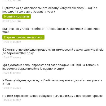
10:19,
2 серпня
Підготовка до опалювального сезону: чому вхідні двері – одне з
перших, на що варто звернути увагу
Новини компаній
09:00,
1 серпня
Відпочинок у Києві та області: пляжі, басейни, активний відпочинок
2026
Партнерський спецпроєкт
18:00,
31 липня
ЄС остаточно вирішив продовжити тимчасовий захист для українців
до березня 2028 року
16:46,
31 липня
Уряд схвалив законопроєкт для запровадження ПДВ на товари з
іноземних маркетплейсів із першого євро
14:00,
31 липня
У Польщі підтвердили, що у Люблінському воєводстві впала ракета
Х-101
12:00,
31 липня
По всій Україні почалися обшуки в ТЦК: що відомо про спецоперацію
11:00,
31 липня