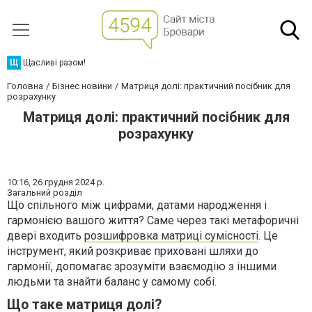
Щ
Щасливі разом!
Головна
Бізнес новини
Матриця долі: практичний посібник для
розрахунку
Матриця долі: практичний посібник для
розрахунку
10:16,
26 грудня 2024 р.
Загальний розділ
Що спільного між цифрами, датами народження і
гармонією вашого життя? Саме через такі метафоричні
двері входить
розшифровка матриці сумісності
. Це
інструмент, який розкриває приховані шляхи до
гармонії, допомагає зрозуміти взаємодію з іншими
людьми та знайти баланс у самому собі.
Що таке матриця долі?