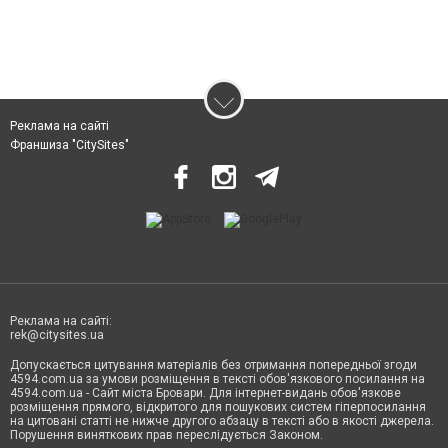
Реклама на сайті
Франшиза "CitySites"
Реклама на сайті:
rek@citysites.ua
Допускається цитування матеріалів без отримання попередньої згоди
4594.com.ua за умови розміщення в тексті обов'язкового посилання на
4594.com.ua - Сайт міста Бровари. Для інтернет-видань обов'язкове
розміщення прямого, відкритого для пошукових систем гіперпосилання
на цитовані статті не нижче другого абзацу в тексті або в якості джерела.
Порушення виняткових прав переслідується Законом.