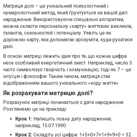
Матриця долі – це унікальний психологічний і
нумерологічний метод, який ґрунтується на вашій даті
народження. Використовуючи спеціальні алгоритми,
можна скласти персональну «карту» життєвих викликів,
талантів, схильностей і потенціалу. Уявіть це як
дорожню карту, яка допомагає зрозуміти, куди рухатися
далі.
В основі матриці лежить ідея про те, що кожна цифра
несе особливий енергетичний зміст. Наприклад, число 3
часто символізує творчість і комунікацію, тоді як 7 – це
інтуїція і філософія. Таким чином, матриця стає
відображенням вашого унікального «коду життя».
Як розрахувати матрицю долі?
Розрахунок матриці починається з дати народження.
Розглянемо це на прикладі:
Крок 1:
Напишіть повну дату народження,
наприклад, 15.07.1990.
Крок 2:
Складіть усі цифри: 1+5+0+7+1+9+9+0 = 32.