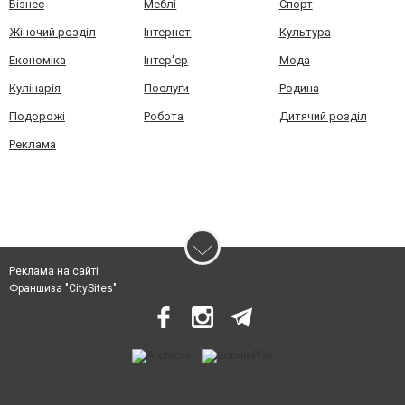
Бізнес
Меблі
Спорт
Жіночий розділ
Інтернет
Культура
Економіка
Інтер'єр
Мода
Кулінарія
Послуги
Родина
Подорожі
Робота
Дитячий розділ
Реклама
Реклама на сайті
Франшиза "CitySites"