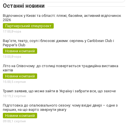
Останні новини
Відпочинок у Києві та області: пляжі, басейни, активний відпочинок
2026
Партнерський спецпроєкт
17:00,
Вчора
Вар’єте, театр, соул і блюзові джеми: серпень у Caribbean Club і
Pepper's Club
Новини компаній
13:00,
Вчора
Літо на Співочому: до столиці повертається традиційна виставка
квітів
Новини компаній
15:00,
5 серпня
Трамп заявив, що може зайти в Україну і забрати все, що захоче
10:19,
2 серпня
Підготовка до опалювального сезону: чому вхідні двері – одне з
перших, на що варто звернути увагу
Новини компаній
09:00,
1 серпня