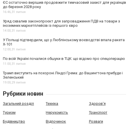
ЄС остаточно вирішив продовжити тимчасовий захист для українців
до березня 2028 року
16:46,
31 липня
Уряд схвалив законопроєкт для запровадження ПДВ на товари з
іноземних маркетплейсів із першого євро
14:00,
31 липня
У Польщі підтвердили, що у Люблінському воєводстві впала ракета
Х-101
12:00,
31 липня
По всій Україні почалися обшуки в ТЦК: що відомо про спецоперацію
11:00,
31 липня
Трамп виступить на похороні Ліндсі Грема: до Вашингтона прибуде і
Зеленський
19:00,
29 липня
Рубрики новин
Загальний розділ
Техніка
Здоров'я
Туризм
Нерухомість
Транспорт
Будівництво
Відпочинок
Розваги