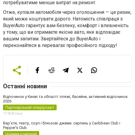
потребуватиме менше витрат на ремонт.
Отже, купівля автомобіля через оголошення — це ризик,
який може коштувати дорого. Натомість співпраця з
BuyerAuto гарантує вам безпеку, комфорт і впевненість
у тому, що ви отримаєте якісне авто, яке відповідає
вашим запитам. Звертайтеся до BuyerAuto і
переконайтеся в перевагах професійного підходу!
Останні новини
Відпочинок у Києві та області: пляжі, басейни, активний відпочинок
2026
Партнерський спецпроєкт
17:00,
Вчора
Вар’єте, театр, соул і блюзові джеми: серпень у Caribbean Club і
Pepper's Club
Новини компаній