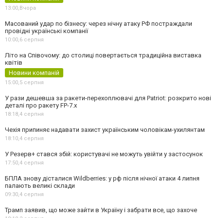
13:00,
Вчора
Масований удар по бізнесу: через нічну атаку РФ постраждали
провідні українські компанії
10:00,
6 серпня
Літо на Співочому: до столиці повертається традиційна виставка
квітів
Новини компаній
15:00,
5 серпня
У рази дешевша за ракети-перехоплювачі для Patriot: розкрито нові
деталі про ракету FP-7.x
18:18,
4 серпня
Чехія припиняє надавати захист українським чоловікам-ухилянтам
18:10,
4 серпня
У Резерв+ стався збій: користувачі не можуть увійти у застосунок
17:50,
4 серпня
БПЛА знову дісталися Wildberries: у рф після нічної атаки 4 липня
палають великі склади
09:30,
4 серпня
Трамп заявив, що може зайти в Україну і забрати все, що захоче