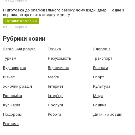
10:19,
2 серпня
Підготовка до опалювального сезону: чому вхідні двері – одне з
перших, на що варто звернути увагу
Новини компаній
09:00,
1 серпня
Рубрики новин
Загальний розділ
Техніка
Здоров'я
Туризм
Нерухомість
Транспорт
Будівництво
Відпочинок
Розваги
Бізнес
Меблі
Спорт
Жіночий розділ
Інтернет
Культура
Економіка
Інтер'єр
Мода
Кулінарія
Послуги
Родина
Подорожі
Робота
Дитячий розділ
Реклама