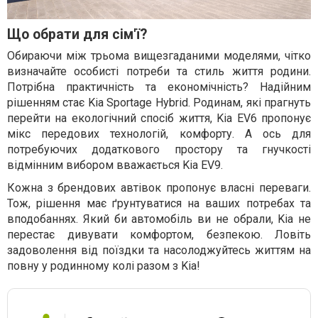
Що обрати для сім'ї?
Обираючи між трьома вищезгаданими моделями, чітко
визначайте особисті потреби та стиль життя родини.
Потрібна практичність та економічність? Надійним
рішенням стає Kia Sportage Hybrid. Родинам, які прагнуть
перейти на екологічний спосіб життя, Kia EV6 пропонує
мікс передових технологій, комфорту. А ось для
потребуючих додаткового простору та гнучкості
відмінним вибором вважається Kia EV9.
Кожна з брендових автівок пропонує власні переваги.
Тож, рішення має ґрунтуватися на ваших потребах та
вподобаннях. Який би автомобіль ви не обрали, Kia не
перестає дивувати комфортом, безпекою. Ловіть
задоволення від поїздки та насолоджуйтесь життям на
повну у родинному колі разом з Kia!