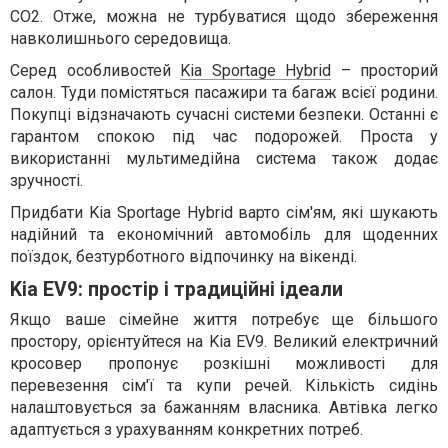
CO2. Отже, можна не турбуватися щодо збереження
навколишнього середовища.
Серед особливостей
Kia Sportage Hybrid
– просторий
салон. Туди помістяться пасажири та багаж всієї родини.
Покупці відзначають сучасні системи безпеки. Останні є
гарантом спокою під час подорожей. Проста у
використанні мультимедійна система також додає
зручності.
Придбати Kia Sportage Hybrid варто сім'ям, які шукають
надійний та економічний автомобіль для щоденних
поїздок, безтурботного відпочинку на вікенді.
Kia EV9: простір і традиційні ідеали
Якщо ваше сімейне життя потребує ще більшого
простору, орієнтуйтеся на Kia EV9. Великий електричний
кросовер пропонує розкішні можливості для
перевезення сім'ї та купи речей. Кількість сидінь
налаштовується за бажанням власника. Автівка легко
адаптується з урахуванням конкретних потреб.