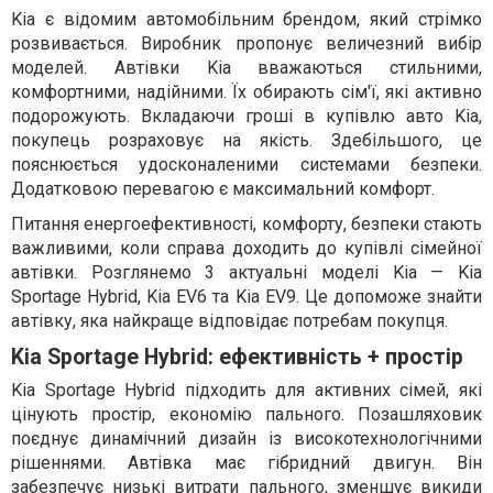
Kia є відомим автомобільним брендом, який стрімко
розвивається. Виробник пропонує величезний вибір
моделей. Автівки Kia вважаються стильними,
комфортними, надійними. Їх обирають сім'ї, які активно
подорожують. Вкладаючи гроші в купівлю авто Kia,
покупець розраховує на якість. Здебільшого, це
пояснюється удосконаленими системами безпеки.
Додатковою перевагою є максимальний комфорт.
Питання енергоефективності, комфорту, безпеки стають
важливими, коли справа доходить до купівлі сімейної
автівки. Розглянемо 3 актуальні моделі Kia — Kia
Sportage Hybrid, Kia EV6 та Kia EV9. Це допоможе знайти
автівку, яка найкраще відповідає потребам покупця.
Kia Sportage Hybrid: ефективність + простір
Kia Sportage Hybrid підходить для активних сімей, які
цінують простір, економію пального. Позашляховик
поєднує динамічний дизайн із високотехнологічними
рішеннями. Автівка має гібридний двигун. Він
забезпечує низькі витрати пального, зменшує викиди