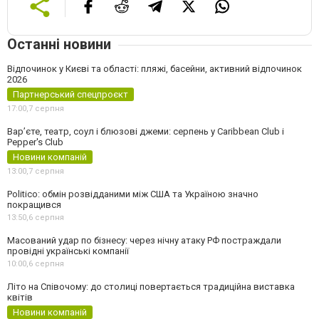
Останні новини
Відпочинок у Києві та області: пляжі, басейни, активний відпочинок
2026
Партнерський спецпроєкт
17:00,
7 серпня
Вар’єте, театр, соул і блюзові джеми: серпень у Caribbean Club і
Pepper's Club
Новини компаній
13:00,
7 серпня
Politico: обмін розвідданими між США та Україною значно
покращився
13:50,
6 серпня
Масований удар по бізнесу: через нічну атаку РФ постраждали
провідні українські компанії
10:00,
6 серпня
Літо на Співочому: до столиці повертається традиційна виставка
квітів
Новини компаній