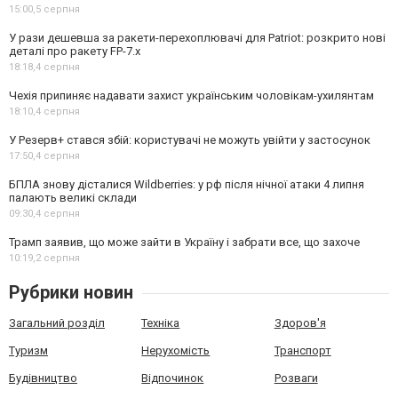
15:00,
5 серпня
У рази дешевша за ракети-перехоплювачі для Patriot: розкрито нові
деталі про ракету FP-7.x
18:18,
4 серпня
Чехія припиняє надавати захист українським чоловікам-ухилянтам
18:10,
4 серпня
У Резерв+ стався збій: користувачі не можуть увійти у застосунок
17:50,
4 серпня
БПЛА знову дісталися Wildberries: у рф після нічної атаки 4 липня
палають великі склади
09:30,
4 серпня
Трамп заявив, що може зайти в Україну і забрати все, що захоче
10:19,
2 серпня
Рубрики новин
Загальний розділ
Техніка
Здоров'я
Туризм
Нерухомість
Транспорт
Будівництво
Відпочинок
Розваги