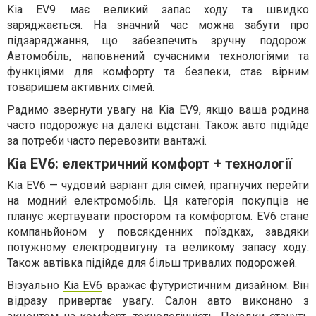
Kia EV9 має великий запас ходу та швидко
заряджається. На значний час можна забути про
підзаряджання, що забезпечить зручну подорож.
Автомобіль, наповнений сучасними технологіями та
функціями для комфорту та безпеки, стає вірним
товаришем активних сімей.
Радимо звернути увагу на
Kia EV9
, якщо ваша родина
часто подорожує на далекі відстані. Також авто підійде
за потреби часто перевозити вантажі.
Kia EV6: електричний комфорт + технології
Kia EV6 — чудовий варіант для сімей, прагнучих перейти
на модний електромобіль. Ця категорія покупців не
планує жертвувати простором та комфортом. EV6 стане
компаньйоном у повсякденних поїздках, завдяки
потужному електродвигуну та великому запасу ходу.
Також автівка підійде для більш тривалих подорожей.
Візуально
Kia EV6
вражає футуристичним дизайном. Він
відразу привертає увагу. Салон авто виконано з