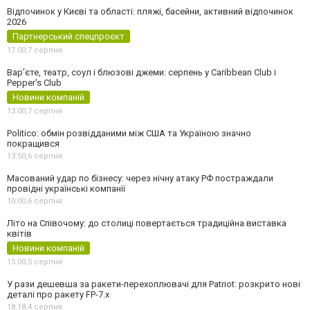
Відпочинок у Києві та області: пляжі, басейни, активний відпочинок
2026
Партнерський спецпроєкт
17:00,
7 серпня
Вар’єте, театр, соул і блюзові джеми: серпень у Caribbean Club і
Pepper's Club
Новини компаній
13:00,
7 серпня
Politico: обмін розвідданими між США та Україною значно
покращився
13:50,
6 серпня
Масований удар по бізнесу: через нічну атаку РФ постраждали
провідні українські компанії
10:00,
6 серпня
Літо на Співочому: до столиці повертається традиційна виставка
квітів
Новини компаній
15:00,
5 серпня
У рази дешевша за ракети-перехоплювачі для Patriot: розкрито нові
деталі про ракету FP-7.x
18:18,
4 серпня