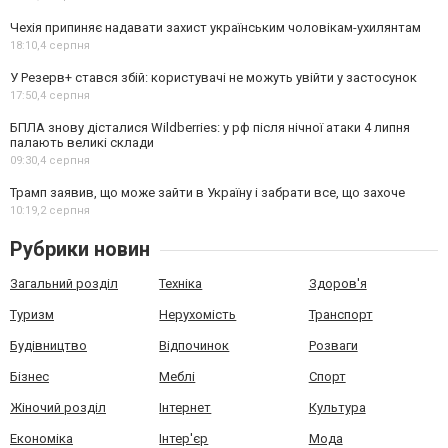
Чехія припиняє надавати захист українським чоловікам-ухилянтам
18:10,
4 серпня
У Резерв+ стався збій: користувачі не можуть увійти у застосунок
17:50,
4 серпня
БПЛА знову дісталися Wildberries: у рф після нічної атаки 4 липня
палають великі склади
09:30,
4 серпня
Трамп заявив, що може зайти в Україну і забрати все, що захоче
10:19,
2 серпня
Рубрики новин
Загальний розділ
Техніка
Здоров'я
Туризм
Нерухомість
Транспорт
Будівництво
Відпочинок
Розваги
Бізнес
Меблі
Спорт
Жіночий розділ
Інтернет
Культура
Економіка
Інтер'єр
Мода