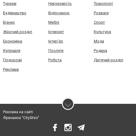
Туризм
Нерухомість
Транспорт
Будівництво
Відпочинок
Розваги
Бізнес
Меблі
Спорт
Жіночий розділ
Інтернет
Культура
Економіка
Інтер'єр
Мода
Кулінарія
Послуги
Родина
Подорожі
Робота
Дитячий розділ
Реклама
Реклама на сайті
Франшиза "CitySites"