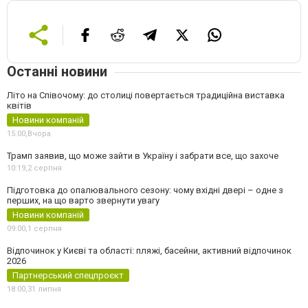
Останні новини
Літо на Співочому: до столиці повертається традиційна виставка
квітів
Новини компаній
15:00,
Вчора
Трамп заявив, що може зайти в Україну і забрати все, що захоче
10:19,
2 серпня
Підготовка до опалювального сезону: чому вхідні двері – одне з
перших, на що варто звернути увагу
Новини компаній
09:00,
1 серпня
Відпочинок у Києві та області: пляжі, басейни, активний відпочинок
2026
Партнерський спецпроєкт
18:00,
31 липня