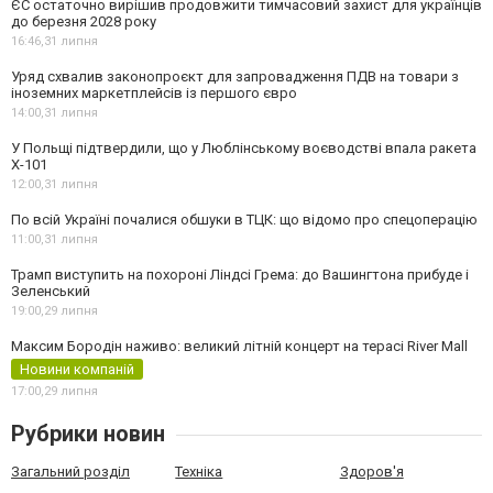
ЄС остаточно вирішив продовжити тимчасовий захист для українців
до березня 2028 року
16:46,
31 липня
Уряд схвалив законопроєкт для запровадження ПДВ на товари з
іноземних маркетплейсів із першого євро
14:00,
31 липня
У Польщі підтвердили, що у Люблінському воєводстві впала ракета
Х-101
12:00,
31 липня
По всій Україні почалися обшуки в ТЦК: що відомо про спецоперацію
11:00,
31 липня
Трамп виступить на похороні Ліндсі Грема: до Вашингтона прибуде і
Зеленський
19:00,
29 липня
Максим Бородін наживо: великий літній концерт на терасі River Mall
Новини компаній
17:00,
29 липня
Рубрики новин
Загальний розділ
Техніка
Здоров'я