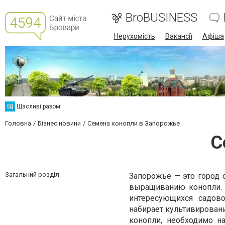
BroBUSINESS
Нерухомість
Вакансії
Афіша
Щ
Щасливі разом!
Головна
Бізнес новини
Семена конопли в Запорожье
С
Загальний розділ
Запорожье — это город с
выращиванию конопли. К
интересующихся садов
набирает культивировани
конопли, необходимо н