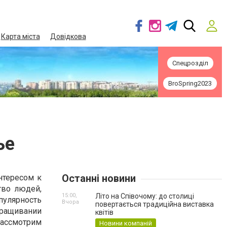
Карта міста
Довідкова
Спецрозділ
BroSpring2023
ье
Останні новини
нтересом к
тво людей,
15:00,
Літо на Співочому: до столиці
улярность
Вчора
повертається традиційна виставка
выращивании
квітів
рассмотрим
Новини компаній