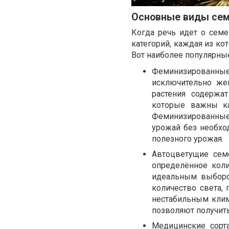
Основные виды сем
Когда речь идет о семе
категорий, каждая из ко
Вот наиболее популярны
Феминизированные 
исключительно жен
растения содержа
которые важны ка
Феминизированные 
урожай без необхо
полезного урожая.
Автоцветущие семе
определённое коли
идеальным выборо
количество света, 
нестабильным клим
позволяют получить
Медицинские сорта