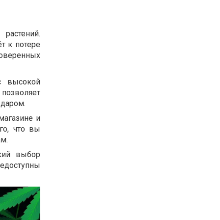
астений.
т к потере
роверенных
с высокой
 позволяет
 даром.
магазине и
го, что вы
м.
кий выбор
недоступны