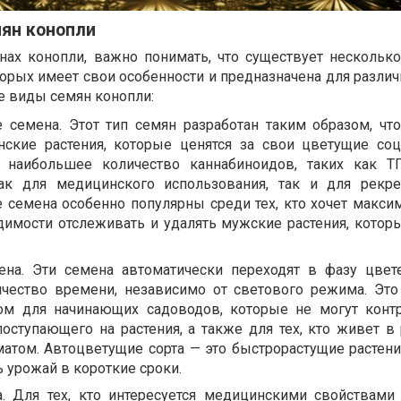
ян конопли
нах конопли, важно понимать, что существует нескольк
торых имеет свои особенности и предназначена для разли
е виды семян конопли:
семена. Этот тип семян разработан таким образом, чт
ские растения, которые ценятся за свои цветущие соц
т наибольшее количество каннабиноидов, таких как 
к для медицинского использования, так и для рекре
семена особенно популярны среди тех, кто хочет макси
димости отслеживать и удалять мужские растения, котор
на. Эти семена автоматически переходят в фазу цвет
чество времени, независимо от светового режима. Это
м для начинающих садоводов, которые не могут конт
поступающего на растения, а также для тех, кто живет в 
атом. Автоцветущие сорта — это быстрорастущие растени
 урожай в короткие сроки.
. Для тех, кто интересуется медицинскими свойствами 