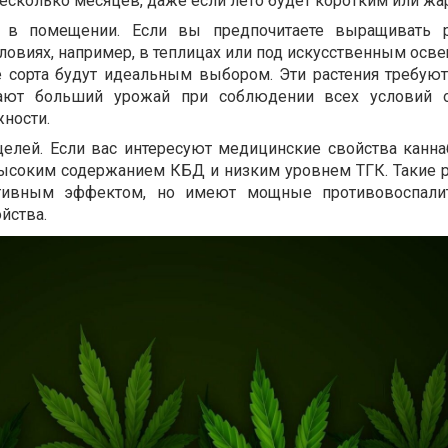
есколько месяцев, даже если лето будет коротким или жа
 в помещении. Если вы предпочитаете выращивать р
овиях, например, в теплицах или под искусственным осве
сорта будут идеальным выбором. Эти растения требую
ают больший урожай при соблюдении всех условий о
ности.
елей. Если вас интересуют медицинские свойства каннаб
высоким содержанием КБД и низким уровнем ТГК. Такие р
ктивным эффектом, но имеют мощные противовоспали
йства.