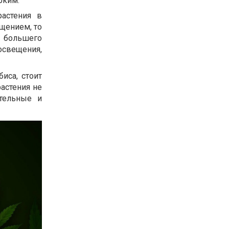
рким.
астения в
щением, то
т большего
свещения,
иса, стоит
астения не
тельные и