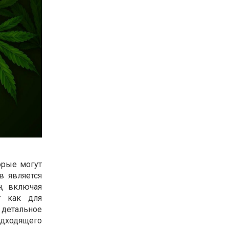
орые могут
в является
н, включая
т как для
 детальное
одходящего