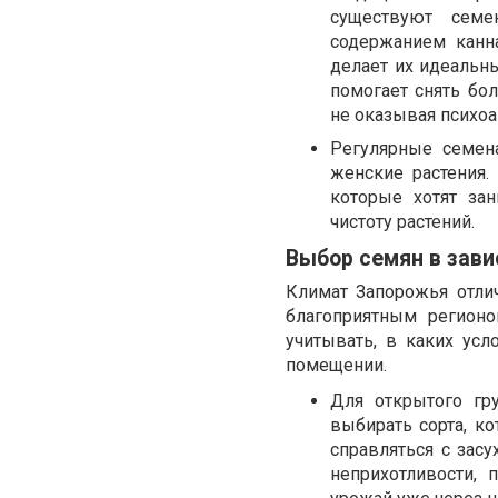
существуют семе
содержанием канна
делает их идеальн
помогает снять бо
не оказывая психоа
Регулярные семена
женские растения
которые хотят за
чистоту растений.
Выбор семян в зави
Климат Запорожья отлич
благоприятным регион
учитывать, в каких ус
помещении.
Для открытого гр
выбирать сорта, к
справляться с засу
неприхотливости, 