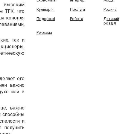
Економіка
Інтер'єр
Мода
с высоким
Кулінарія
Послуги
Родина
м ТГК, что
ая конопля
Подорожі
Робота
Дитячий
розділ
леваниями,
Реклама
кие, так и
екционеры,
нетическую
делает его
мян важно
духе или в
ице, важно
и способны
спелости и
т получить