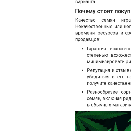
варианта.
Почему стоит поку
Качество семян игр
Некачественные или неп
времени, ресурсов и ср
продавцов:
Гарантия всхоже
степенью всхожес
минимизировать рис
Репутация и отзыв
убедиться в его н
получите качестве
Разнообразие сор
семян, включая ре
в обычных магазина