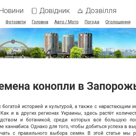
Новини
Довідник
Дозвілля
Фотозвіти
Головна
Авто / Мото
Погода
Оголошення
емена конопли в Запорож
 богатой историей и культурой, а также с нарастающим и
ак и в других регионах Украины, здесь растёт количес
одством и ботаникой, среди которых всё большую поп
е каннабиса. Однако для того, чтобы добиться успеха в 
ачать с правильного выбора семян. В этой статье мы 