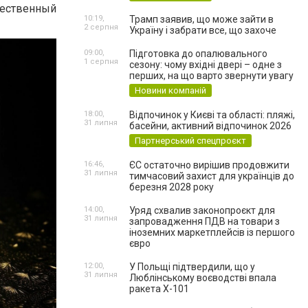
чественный
10:19,
Трамп заявив, що може зайти в
2 серпня
Україну і забрати все, що захоче
09:00,
Підготовка до опалювального
1 серпня
сезону: чому вхідні двері – одне з
перших, на що варто звернути увагу
Новини компаній
18:00,
Відпочинок у Києві та області: пляжі,
31 липня
басейни, активний відпочинок 2026
Партнерський спецпроєкт
16:46,
ЄС остаточно вирішив продовжити
31 липня
тимчасовий захист для українців до
березня 2028 року
14:00,
Уряд схвалив законопроєкт для
31 липня
запровадження ПДВ на товари з
іноземних маркетплейсів із першого
євро
12:00,
У Польщі підтвердили, що у
31 липня
Люблінському воєводстві впала
ракета Х-101