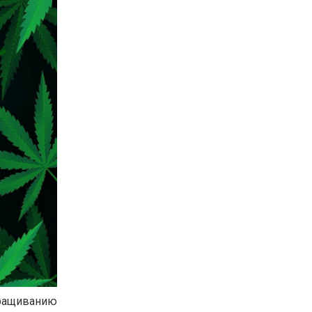
ыращиванию