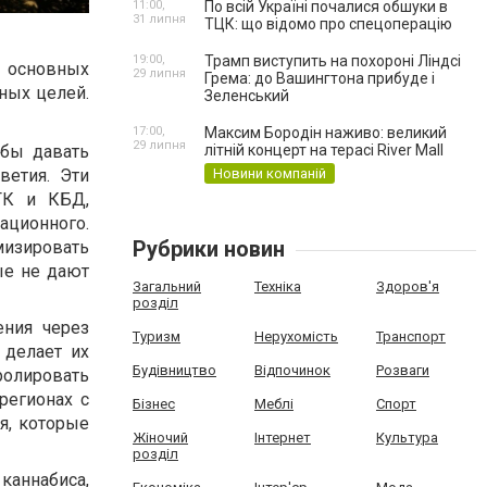
11:00,
По всій Україні почалися обшуки в
31 липня
ТЦК: що відомо про спецоперацію
19:00,
Трамп виступить на похороні Ліндсі
о основных
29 липня
Грема: до Вашингтона прибуде і
чных целей.
Зеленський
17:00,
Максим Бородін наживо: великий
29 липня
літній концерт на терасі River Mall
обы давать
Новини компаній
ветия. Эти
ТГК и КБД,
ационного.
Рубрики новин
мизировать
ые не дают
Загальний
Техніка
Здоров'я
розділ
ения через
Туризм
Нерухомість
Транспорт
 делает их
Будівництво
Відпочинок
Розваги
ролировать
регионах с
Бізнес
Меблі
Спорт
я, которые
Жіночий
Інтернет
Культура
розділ
каннабиса,