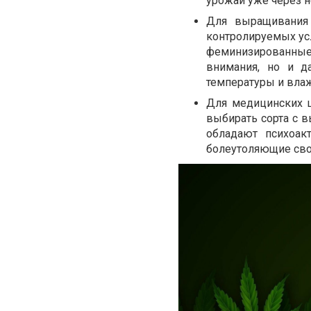
урожай уже через н
Для выращивания
контролируемых усл
феминизированные 
внимания, но и д
температуры и влаж
Для медицинских ц
выбирать сорта с 
обладают психоа
болеутоляющие сво