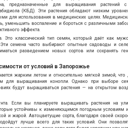
на, предназначенные для выращивания растений 
бидиола (КБД). Эти растения обладают низким уровне
ыми для использования в медицинских целях. Медицинск
ль, уменьшить воспаление и бороться с различными забо
ктивного эффекта.
. Это классический тип семян, который даёт как мужс
. Эти семена часто выбирают опытные садоводы и сел
ниматься разведением новых сортов или сохранять ге
симости от условий в Запорожье
ается жарким летом и относительно мягкой зимой, что 
ом для выращивания конопли. Однако при выборе се
ловиях будут выращиваться растения — на открытом воз
унта. Если вы планируете выращивать растения на ул
оторые устойчивы к изменяющимся погодным условиям 
хой и жарой. Автоцветущие сорта, благодаря своей скоро
подойдут лучше всего для таких условий. Они позволя