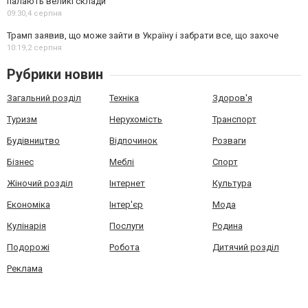
палають великі склади
09:30,
4 серпня
Трамп заявив, що може зайти в Україну і забрати все, що захоче
10:19,
2 серпня
Рубрики новин
Загальний розділ
Техніка
Здоров'я
Туризм
Нерухомість
Транспорт
Будівництво
Відпочинок
Розваги
Бізнес
Меблі
Спорт
Жіночий розділ
Інтернет
Культура
Економіка
Інтер'єр
Мода
Кулінарія
Послуги
Родина
Подорожі
Робота
Дитячий розділ
Реклама