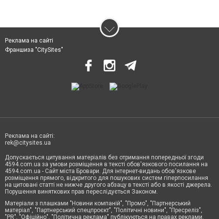
Реклама на сайті
Франшиза "CitySites"
Реклама на сайті:
rek@citysites.ua
Допускається цитування матеріалів без отримання попередньої згоди
4594.com.ua за умови розміщення в тексті обов'язкового посилання на
4594.com.ua - Сайт міста Бровари. Для інтернет-видань обов'язкове
розміщення прямого, відкритого для пошукових систем гіперпосилання
на цитовані статті не нижче другого абзацу в тексті або в якості джерела.
Порушення виняткових прав переслідується Законом.
Матеріали з плашками "Новини компаній", "Промо", "Партнерський
матеріал", "Партнерський спецпроєкт", "Політичні новини", "Пресреліз",
"PR", "Офіційно", "Політична реклама" публікуються на правах реклами.