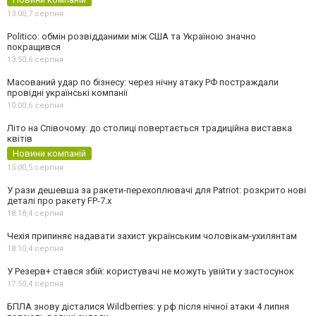
13:00,
7 серпня
Politico: обмін розвідданими між США та Україною значно
покращився
13:50,
6 серпня
Масований удар по бізнесу: через нічну атаку РФ постраждали
провідні українські компанії
10:00,
6 серпня
Літо на Співочому: до столиці повертається традиційна виставка
квітів
Новини компаній
15:00,
5 серпня
У рази дешевша за ракети-перехоплювачі для Patriot: розкрито нові
деталі про ракету FP-7.x
18:18,
4 серпня
Чехія припиняє надавати захист українським чоловікам-ухилянтам
18:10,
4 серпня
У Резерв+ стався збій: користувачі не можуть увійти у застосунок
17:50,
4 серпня
БПЛА знову дісталися Wildberries: у рф після нічної атаки 4 липня