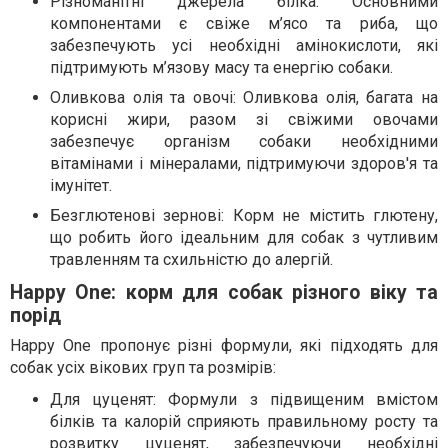
Різноманітні джерела білка: Основними
компонентами є свіже м’ясо та риба, що
забезпечують усі необхідні амінокислоти, які
підтримують м’язову масу та енергію собаки.
Оливкова олія та овочі: Оливкова олія, багата на
корисні жири, разом зі свіжими овочами
забезпечує організм собаки необхідними
вітамінами і мінералами, підтримуючи здоров'я та
імунітет.
Безглютенові зернові: Корм не містить глютену,
що робить його ідеальним для собак з чутливим
травленням та схильністю до алергій.
Happy One: корм для собак різного віку та
порід
Happy One пропонує різні формули, які підходять для
собак усіх вікових груп та розмірів:
Для цуценят: Формули з підвищеним вмістом
білків та калорій сприяють правильному росту та
розвитку цуценят, забезпечуючи необхідні