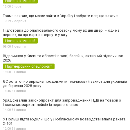
Новини компаній
15:00,
Вчора
Трамп заявив, що може зайти в Україну і забрати все, що захоче
10:19,
2 серпня
Підготовка до опалювального сезону: чому вхідні двері – одне з
перших, на що варто звернути увагу
Новини компаній
09:00,
1 серпня
Відпочинок у Києві та області: пляжі, басейни, активний відпочинок
2026
Партнерський спецпроєкт
18:00,
31 липня
ЄС остаточно вирішив продовжити тимчасовий захист для українців
до березня 2028 року
16:46,
31 липня
Уряд схвалив законопроєкт для запровадження ПДВ на товари з
іноземних маркетплейсів із першого євро
14:00,
31 липня
У Польщі підтвердили, що у Люблінському воєводстві впала ракета
Х-101
12:00,
31 липня