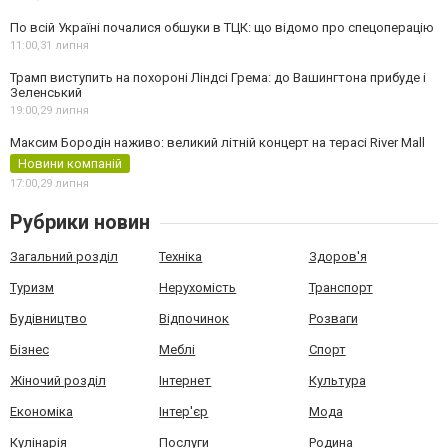
По всій Україні почалися обшуки в ТЦК: що відомо про спецоперацію
11:00,
31 липня
Трамп виступить на похороні Ліндсі Грема: до Вашингтона прибуде і
Зеленський
19:00,
29 липня
Максим Бородін наживо: великий літній концерт на терасі River Mall
Новини компаній
17:00,
29 липня
Рубрики новин
Загальний розділ
Техніка
Здоров'я
Туризм
Нерухомість
Транспорт
Будівництво
Відпочинок
Розваги
Бізнес
Меблі
Спорт
Жіночий розділ
Інтернет
Культура
Економіка
Інтер'єр
Мода
Кулінарія
Послуги
Родина