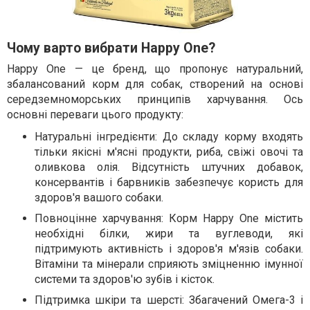
Чому варто вибрати Happy One?
Happy One — це бренд, що пропонує натуральний,
збалансований корм для собак, створений на основі
середземноморських принципів харчування. Ось
основні переваги цього продукту:
Натуральні інгредієнти: До складу корму входять
тільки якісні м'ясні продукти, риба, свіжі овочі та
оливкова олія. Відсутність штучних добавок,
консервантів і барвників забезпечує користь для
здоров'я вашого собаки.
Повноцінне харчування: Корм Happy One містить
необхідні білки, жири та вуглеводи, які
підтримують активність і здоров'я м'язів собаки.
Вітаміни та мінерали сприяють зміцненню імунної
системи та здоров'ю зубів і кісток.
Підтримка шкіри та шерсті: Збагачений Омега-3 і