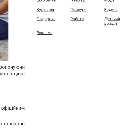
Економіка
Інтер'єр
Мода
Кулінарія
Послуги
Родина
Подорожі
Робота
Дитячий
розділ
Реклама
пропонуючи
раці з цією
є офіційним
я стосовно