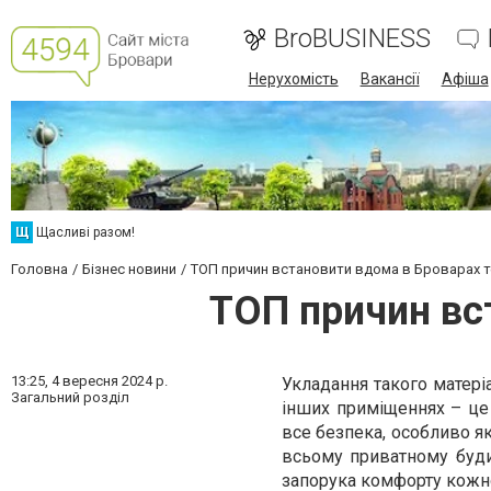
BroBUSINESS
Нерухомість
Вакансії
Афіша
Щ
Щасливі разом!
Головна
Бізнес новини
ТОП причин встановити вдома в Броварах т
ТОП причин вс
13:25,
4 вересня 2024 р.
Укладання такого матеріа
Загальний розділ
інших приміщеннях – це 
все безпека, особливо я
всьому приватному буди
запорука комфорту кожн