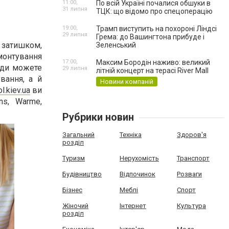
11:00,
По всій Україні почалися обшуки в
31 липня
ТЦК: що відомо про спецоперацію
19:00,
Трамп виступить на похороні Ліндсі
29 липня
Грема: до Вашингтона прибуде і
а затишком,
Зеленський
монтування
17:00,
Максим Бородін наживо: великий
вжди можете
29 липня
літній концерт на терасі River Mall
вання, а й
Новини компаній
ol.kiev.ua
ви
ns, Warme,
Рубрики новин
Загальний
Техніка
Здоров'я
розділ
Туризм
Нерухомість
Транспорт
Будівництво
Відпочинок
Розваги
Бізнес
Меблі
Спорт
Жіночий
Інтернет
Культура
розділ