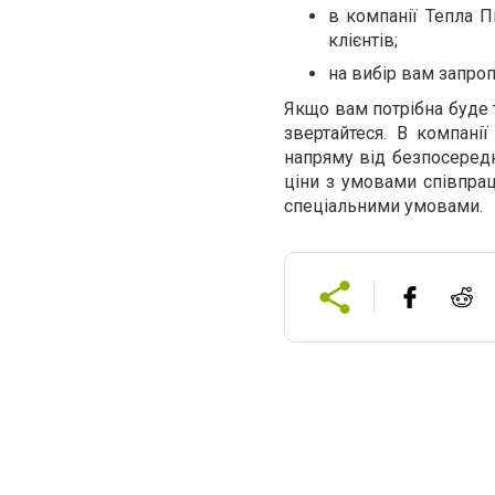
в компанії Тепла 
клієнтів;
на вибір вам запроп
Якщо вам потрібна буде т
звертайтеся. В компані
напряму від безпосередн
ціни з умовами співпрац
спеціальними умовами.