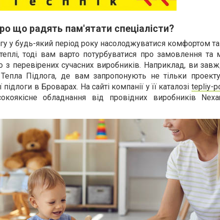
ро що радять пам'ятати спеціалісти?
гу у будь-який період року насолоджуватися комфортом т
теплі, тоді вам варто потурбуватися про замовлення та 
го з перевірених сучасних виробників. Наприклад, ви за
Тепла Підлога, де вам запропонують не тільки проекту
 підлоги в Броварах. На сайті компанії у її каталозі
tepliy-p
окоякісне обладнання від провідних виробників Nexa