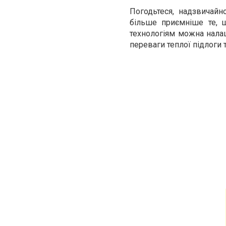
Погодьтеся, надзвичай
більше приємніше те, 
технологіям можна налаш
переваги теплої підлоги т