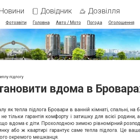
Новини
Довідник
Дозвілля
Фотозвіти
Головна
Авто / Мото
Погода
Оголошення
еплу підлогу
тановити вдома в Броварах
лу як тепла підлога Бровари в ванній кімнаті, спальні, на б
не тільки гарантія комфорту і затишку для всієї родини, 
кщо вдома є діти. Прохолодною зимою рівномірний розпод
нку або ж квартирі гарантує саме тепла підлога. Це ваш
ого окремого мешканця.