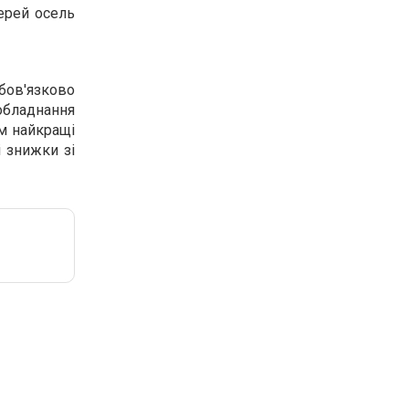
ерей осель
обов'язково
обладнання
м найкращі
і знижки зі