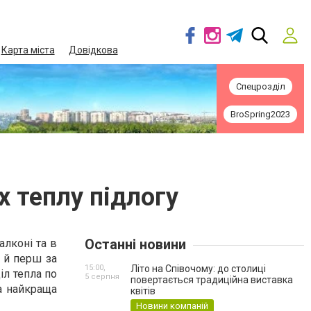
Карта міста
Довідкова
Спецрозділ
BroSpring2023
 теплу підлогу
Останні новини
алконі та в
а й перш за
15:00,
Літо на Співочому: до столиці
іл тепла по
5 серпня
повертається традиційна виставка
а найкраща
квітів
Новини компаній