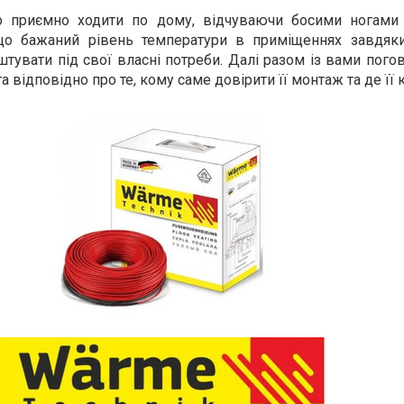
но приємно ходити по дому, відчуваючи босими ногами
що бажаний рівень температури в приміщеннях завдяк
тувати під свої власні потреби. Далі разом із вами пог
а відповідно про те, кому саме довірити її монтаж та де її 