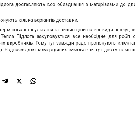
Підлога доставляють все обладнання з матеріалами до дв
онують кілька варіантів доставки.
ермінова консультація та низькі ціни на всі види послуг, 
ї Тепла Підлога закуповується все необхідне для робіт 
іх виробників. Тому тут завжди радо пропонують клієнта
і. Водночас для комерційних замовлень тут діють помітн