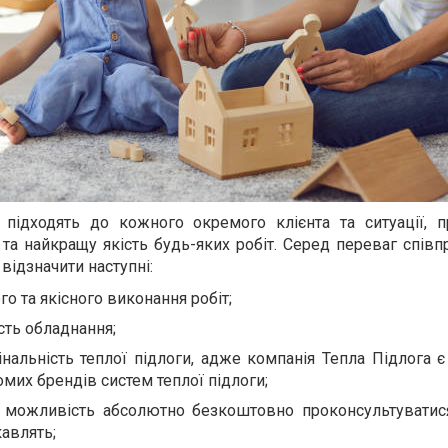
 підходять до кожного окремого клієнта та ситуації, 
 та найкращу якість будь-яких робіт. Серед переваг співп
відзначити наступні:
го та якісного виконання робіт;
сть обладнання;
інальність теплої підлоги, адже компанія Тепла Підлога 
мих брендів систем теплої підлоги;
 можливість абсолютно безкоштовно проконсультуватис
кавлять;