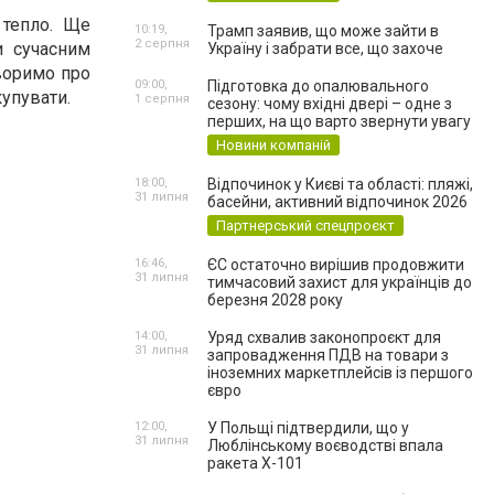
 тепло. Ще
10:19,
Трамп заявив, що може зайти в
2 серпня
и сучасним
Україну і забрати все, що захоче
оворимо про
09:00,
Підготовка до опалювального
купувати.
1 серпня
сезону: чому вхідні двері – одне з
перших, на що варто звернути увагу
Новини компаній
18:00,
Відпочинок у Києві та області: пляжі,
31 липня
басейни, активний відпочинок 2026
Партнерський спецпроєкт
16:46,
ЄС остаточно вирішив продовжити
31 липня
тимчасовий захист для українців до
березня 2028 року
14:00,
Уряд схвалив законопроєкт для
31 липня
запровадження ПДВ на товари з
іноземних маркетплейсів із першого
євро
12:00,
У Польщі підтвердили, що у
31 липня
Люблінському воєводстві впала
ракета Х-101