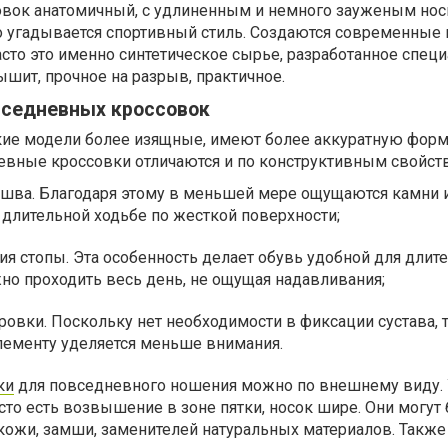
овок анатомичный, с удлиненным и немного зауженым нос
о угадывается спортивный стиль. Создаются современные
асто это именно синтетическое сырье, разработанное спец
ышит, прочное на разрыв, практичное.
вседневных кроссовок
такие модели более изящные, имеют более аккуратную фор
евные кроссовки отличаются и по конструктивным свойст
ошва. Благодаря этому в меньшей мере ощущаются камни и
длительной ходьбе по жесткой поверхности;
ия стопы. Эта особенность делает обувь удобной для длит
но проходить весь день, не ощущая надавливания;
ровки. Поскольку нет необходимости в фиксации сустава, 
лементу уделяется меньше внимания.
ки
для повседневного ношения можно по внешнему виду. 
асто есть возвышение в зоне пятки, носок шире. Они могут
кожи, замши, заменителей натуральных материалов. Также