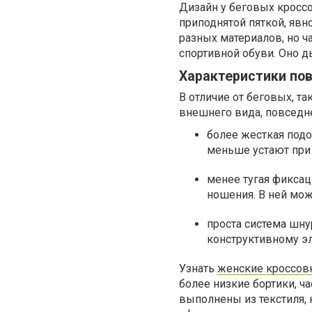
Дизайн у беговых кросс
приподнятой пяткой, явн
разных материалов, но ч
спортивной обуви. Оно д
Характеристики по
В отличие от беговых, 
внешнего вида, повседн
более жесткая под
меньше устают при 
менее тугая фиксац
ношения. В ней мож
проста система шну
конструктивному э
Узнать
женские кроссов
более низкие бортики, ч
выполнены из текстиля, 