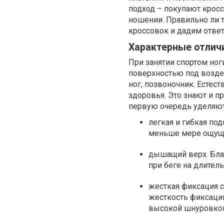
подход – покупают кросс
ношении. Правильно ли 
кроссовок и дадим отве
Характерные отлич
При занятии спортом но
поверхностью под возде
ног, позвоночник. Естес
здоровья. Это знают и п
первую очередь уделяют 
легкая и гибкая по
меньше мере ощуща
дышащий верх. Благ
при беге на длител
жесткая фиксация с
жесткость фиксаци
высокой шнуровко