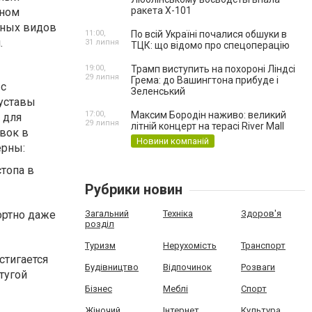
ракета Х-101
вном
зных видов
11:00,
По всій Україні почалися обшуки в
.
31 липня
ТЦК: що відомо про спецоперацію
19:00,
Трамп виступить на похороні Ліндсі
29 липня
Грема: до Вашингтона прибуде і
 с
Зеленський
суставы
17:00,
Максим Бородін наживо: великий
 для
29 липня
літній концерт на терасі River Mall
овок в
Новини компаній
ерны:
стопа в
Рубрики новин
ортно даже
Загальний
Техніка
Здоров'я
розділ
Туризм
Нерухомість
Транспорт
стигается
Будівництво
Відпочинок
Розваги
тугой
Бізнес
Меблі
Спорт
Жіночий
Інтернет
Культура