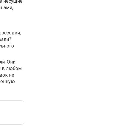
е несущие
юшами,
россовки,
вали?
евного
ли. Они
й в любом
вок не
твенную