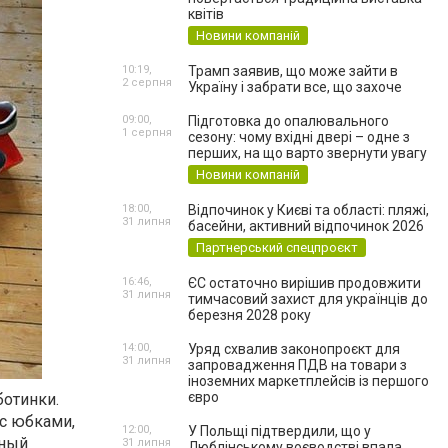
квітів
Новини компаній
10:19,
Трамп заявив, що може зайти в
2 серпня
Україну і забрати все, що захоче
09:00,
Підготовка до опалювального
1 серпня
сезону: чому вхідні двері – одне з
перших, на що варто звернути увагу
Новини компаній
18:00,
Відпочинок у Києві та області: пляжі,
31 липня
басейни, активний відпочинок 2026
Партнерський спецпроєкт
16:46,
ЄС остаточно вирішив продовжити
31 липня
тимчасовий захист для українців до
березня 2028 року
14:00,
Уряд схвалив законопроєкт для
31 липня
запровадження ПДВ на товари з
іноземних маркетплейсів із першого
євро
отинки.
 с юбками,
12:00,
У Польщі підтвердили, що у
чный
31 липня
Люблінському воєводстві впала