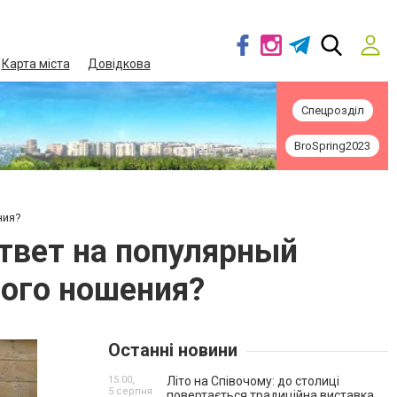
Карта міста
Довідкова
Спецрозділ
BroSpring2023
ния?
ответ на популярный
ного ношения?
Останні новини
15:00,
Літо на Співочому: до столиці
5 серпня
повертається традиційна виставка