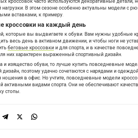
х кроссовок часто используются декоративные детали, н
 нагрузки. В этом сезоне особенно актуальны модели с р
ыми вставками, к примеру.
ые кроссовки на каждый день
ий, которые вы выдвигаете к обуви. Вам нужны удобные к
ть весь день в активном движении, и чтобы ноги не уста
ить
беговые кроссовки
и для спорта, и в качестве повседн
о для них характерен выраженный спортивный дизайн.
та и изящество обуви, то лучше купить повседневные моде
 дизайн, поэтому удачно сочетаются с нарядами и одеждо
я ношения в офис. Но учтите, повседневные модели кроссо
тий активными видами спорта. Они не обеспечивают качес
у стопы.