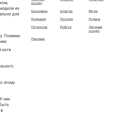
ком,
розділ
 модели из
Економіка
Інтер'єр
Мода
иально для
Кулінарія
Послуги
Родина
Подорожі
Робота
Дитячий
розділ
му. Помимо
Реклама
вам:
 ноги
ельного
то этому
У них
 быть
 в