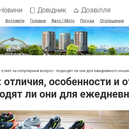
Новини
Довідник
Дозвілля
Фотозвіти
Головна
Авто / Мото
Погода
Оголошення
и ответ на популярный вопрос - подходят ли они для ежедневного ноше
 отличия, особенности и 
ходят ли они для ежеднев