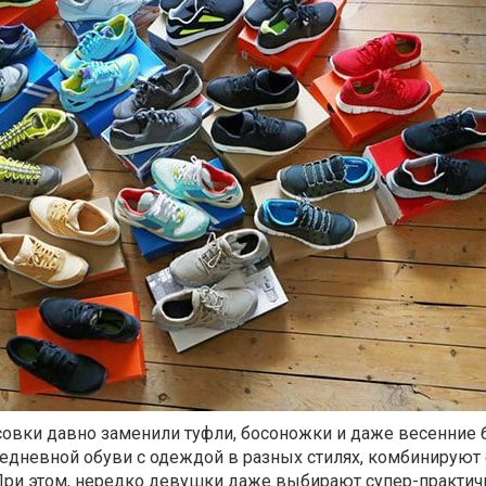
вки давно заменили туфли, босоножки и даже весенние б
седневной обуви с одеждой в разных стилях, комбинируют
При этом, нередко девушки даже выбирают супер-практи