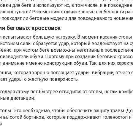
овки для бега и используют их, в том числе, и в повседне
так поступать? Рассмотрим отличительные особенности ра
т подходят ли беговые модели для повседневного ношения
ия беговых кроссовок
ги испытывают большую нагрузку. В момент касания стопы
йствием силы образуется удар, который воздействует на 
твенно, при частом беге возможны негативные последствия
роизводители обуви. Поэтому при создании беговых кросс
внимание именно конструкции обуви. Так, для них характ
дошва, которая хорошо поглощает удары, вибрации, отчего 
ет удары о жесткую поверхность;
одаря этому пот быстрее отводится от стопы, ногам комф
ьные дистанции;
топы. Это необходимо, чтобы обеспечить защиту травм. До
и высотой бортиков, которые поддерживают голеностоп и 
й.