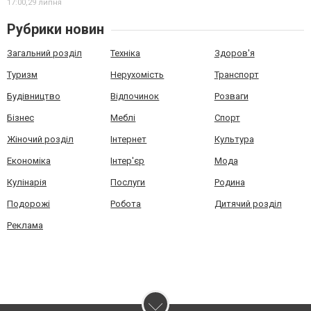
17:00,
29 липня
Рубрики новин
Загальний розділ
Техніка
Здоров'я
Туризм
Нерухомість
Транспорт
Будівництво
Відпочинок
Розваги
Бізнес
Меблі
Спорт
Жіночий розділ
Інтернет
Культура
Економіка
Інтер'єр
Мода
Кулінарія
Послуги
Родина
Подорожі
Робота
Дитячий розділ
Реклама