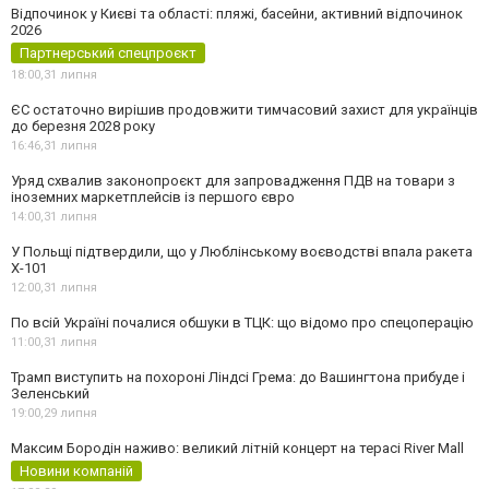
Відпочинок у Києві та області: пляжі, басейни, активний відпочинок
2026
Партнерський спецпроєкт
18:00,
31 липня
ЄС остаточно вирішив продовжити тимчасовий захист для українців
до березня 2028 року
16:46,
31 липня
Уряд схвалив законопроєкт для запровадження ПДВ на товари з
іноземних маркетплейсів із першого євро
14:00,
31 липня
У Польщі підтвердили, що у Люблінському воєводстві впала ракета
Х-101
12:00,
31 липня
По всій Україні почалися обшуки в ТЦК: що відомо про спецоперацію
11:00,
31 липня
Трамп виступить на похороні Ліндсі Грема: до Вашингтона прибуде і
Зеленський
19:00,
29 липня
Максим Бородін наживо: великий літній концерт на терасі River Mall
Новини компаній