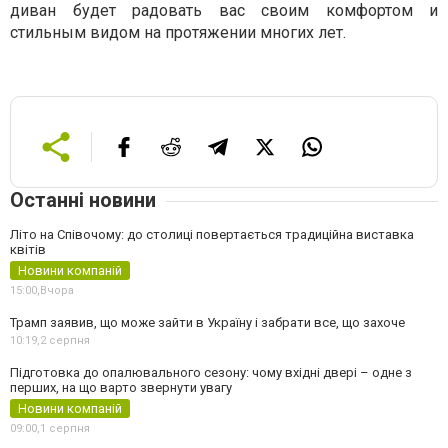
диван будет радовать вас своим комфортом и
стильным видом на протяжении многих лет.
Останні новини
Літо на Співочому: до столиці повертається традиційна виставка
квітів
Новини компаній
15:00,
Вчора
Трамп заявив, що може зайти в Україну і забрати все, що захоче
10:19,
2 серпня
Підготовка до опалювального сезону: чому вхідні двері – одне з
перших, на що варто звернути увагу
Новини компаній
09:00,
1 серпня