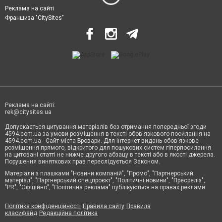
Реклама на сайті
Франшиза "CitySites"
Реклама на сайті:
rek@citysites.ua
Допускається цитування матеріалів без отримання попередньої згоди
4594.com.ua за умови розміщення в тексті обов'язкового посилання на
4594.com.ua - Сайт міста Бровари. Для інтернет-видань обов'язкове
розміщення прямого, відкритого для пошукових систем гіперпосилання
на цитовані статті не нижче другого абзацу в тексті або в якості джерела.
Порушення виняткових прав переслідується Законом.
Матеріали з плашками "Новини компаній", "Промо", "Партнерський
матеріал", "Партнерський спецпроєкт", "Політичні новини", "Пресреліз",
"PR", "Офіційно", "Політична реклама" публікуються на правах реклами.
Політика конфіденційності
Правила сайту
Правила
класифайд
Редакційна політика