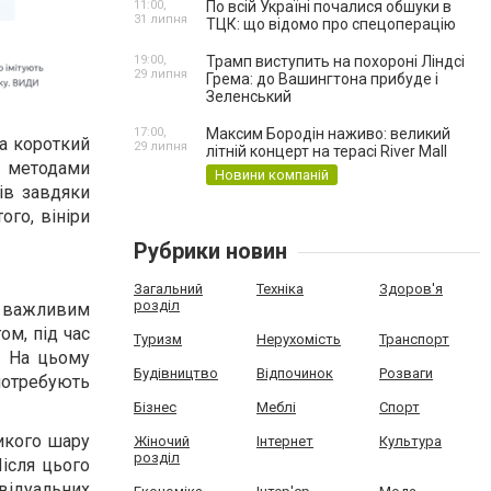
11:00,
По всій Україні почалися обшуки в
31 липня
ТЦК: що відомо про спецоперацію
19:00,
Трамп виступить на похороні Ліндсі
29 липня
Грема: до Вашингтона прибуде і
Зеленський
17:00,
Максим Бородін наживо: великий
за короткий
29 липня
літній концерт на терасі River Mall
и методами
Новини компаній
бів завдяки
ого, вініри
Рубрики новин
Загальний
Техніка
Здоров'я
розділ
 є важливим
ом, під час
Туризм
Нерухомість
Транспорт
. На цьому
Будівництво
Відпочинок
Розваги
потребують
Бізнес
Меблі
Спорт
ликого шару
Жіночий
Інтернет
Культура
розділ
Після цього
ивідуальних