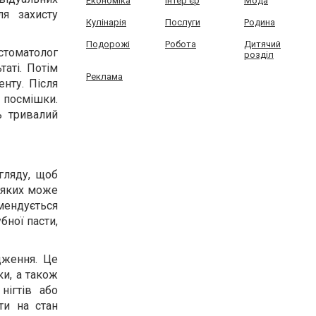
Економіка
Інтер'єр
Мода
ля захисту
Кулінарія
Послуги
Родина
Подорожі
Робота
Дитячий
 стоматолог
розділ
таті. Потім
Реклама
нту. Після
 посмішки.
ь тривалий
гляду, щоб
а яких може
омендується
бної пасти,
дження. Це
ки, а також
нігтів або
ти на стан