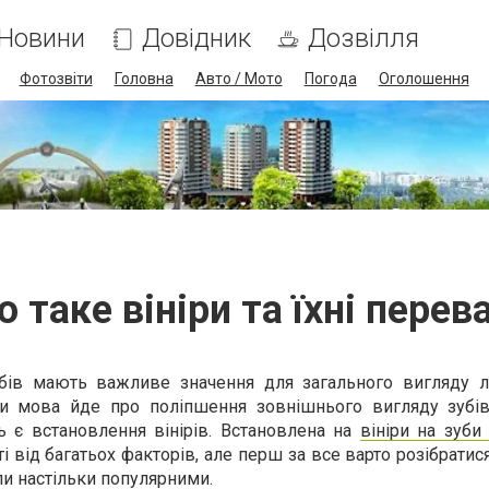
Новини
Довідник
Дозвілля
Фотозвіти
Головна
Авто / Мото
Погода
Оголошення
 таке вініри та їхні перев
убів мають важливе значення для загального вигляду л
ли мова йде про поліпшення зовнішнього вигляду зубів
 є встановлення вінірів. Встановлена на
вініри на зуби 
 від багатьох факторів, але перш за все варто розібратис
али настільки популярними.