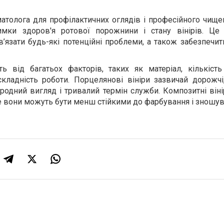
матолога для профілактичних оглядів і професійного чище
имки здоров'я ротової порожнини і стану вінірів. Ц
в’язати будь-які потенційні проблеми, а також забезпечи
ть від багатьох факторів, таких як матеріал, кількість
складність роботи. Порцелянові вініри зазвичай дорожчі
одний вигляд і тривалий термін служби. Композитні віні
е вони можуть бути менш стійкими до фарбування і зношув