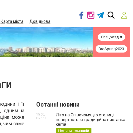
Карта міста
Довідкова
Спецрозділ
BroSpring2023
аги
Останні новини
юдини і її
, одним із
15:00,
Літо на Співочому: до столиці
ціна
може
Вчора
повертається традиційна виставка
я, чим саме
квітів
Новини компаній