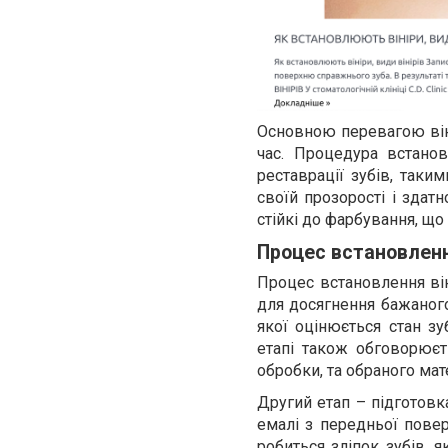
Основною перевагою віні
час. Процедура встано
реставрації зубів, таки
своїй прозорості і здатн
стійкі до фарбування, що
Процес встановлення
Процес встановлення він
для досягнення бажаного
якої оцінюється стан зу
етапі також обговорюєть
обробки, та обраного мате
Другий етап – підготовк
емалі з передньої повер
робиться зліпок зубів, 