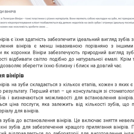
рів є їхня здатність забезпечити ідеальний вигляд зубів 
влення вінірів є менш інвазивною порівняно з іншим
ми як коронки. Вініри забезпечують природний вигляд зу
ості відбивати світло подібно до натуральної емалі. Крім т
 дозволяє зберегти їхню білизну і блиск на довгий час.
 вінірів
ірів на зуби складається з кількох етапів, кожен з яких
 результату. Перший етап – це консультація зі стоматолог
бів і визначаються можливості для встановлення вінірів
ся ціна послуги, яка залежить від кількості зубів, що 
ріалу для вінірів.
а зубів до встановлення вінірів. Це включає зняття неве
хні зубів для забезпечення кращого прилягання вінірів. 
який відправляється до лабораторії для виготовлення інд