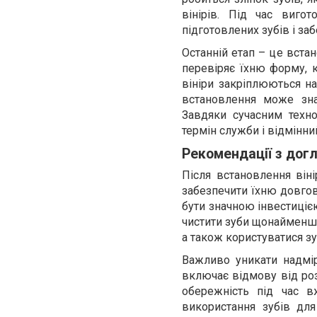
вінірів. Під час виго
підготовлених зубів і за
Останній етап – це встан
перевіряє їхню форму, к
вініри закріплюються на
встановлення може зна
Завдяки сучасним техно
термін служби і відмінни
Рекомендації з догл
Після встановлення він
забезпечити їхню довгові
бути значною інвестиціє
чистити зуби щонайменше 
а також користуватися з
Важливо уникати надмі
включає відмову від роз
обережність під час в
використання зубів дл