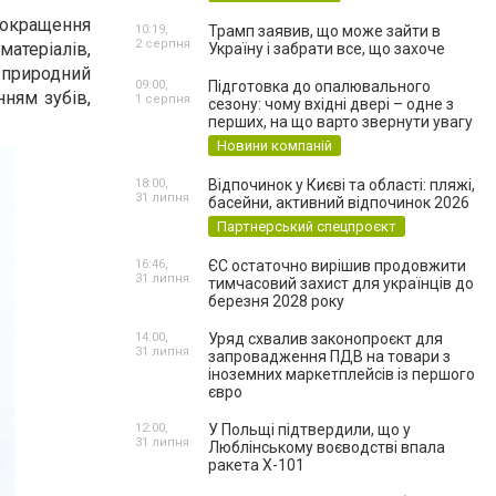
покращення
10:19,
Трамп заявив, що може зайти в
2 серпня
матеріалів,
Україну і забрати все, що захоче
 природний
09:00,
Підготовка до опалювального
ням зубів,
1 серпня
сезону: чому вхідні двері – одне з
перших, на що варто звернути увагу
Новини компаній
18:00,
Відпочинок у Києві та області: пляжі,
31 липня
басейни, активний відпочинок 2026
Партнерський спецпроєкт
16:46,
ЄС остаточно вирішив продовжити
31 липня
тимчасовий захист для українців до
березня 2028 року
14:00,
Уряд схвалив законопроєкт для
31 липня
запровадження ПДВ на товари з
іноземних маркетплейсів із першого
євро
12:00,
У Польщі підтвердили, що у
31 липня
Люблінському воєводстві впала
ракета Х-101