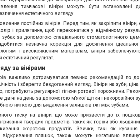
товлення тимчасові вініри можуть бути встановлені д
безпечення естетичного вигляду.
овлення постійних вінірів. Перед тим, як закріпити вініри,
олір і прилягання, щоб переконатися у відмінному резуль
 зубах за допомогою спеціального стоматологічного цеме
добитися незначна корекція для досягнення ідеальної
логіям і високоякісним матеріалам, вініри забезпечуют
й естетичний результат.
яду за вінірами
ірів важливо дотримуватися певних рекомендацій по до
чність і зберегти бездоганний вигляд. Вініри на зуби, цін
ю, потребують регулярної гігієни ротової порожнини. Рек
двічі на день за допомогою м’якої щітки і некорозійної зу
убною ниткою для видалення залишків їжі між зубами.
рного тиску на вініри, що може призвести до їх пошко
гризання твердих предметів, таких як горіхи або льодяни
живання жорстких продуктів. Звички, такі як кусання 
я відкривання пляшок, також можуть негативно вплину