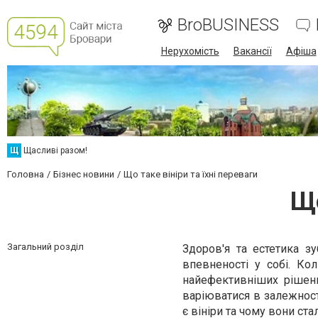
BroBUSINESS
Нерухомість
Вакансії
Афіша
Щ
Щасливі разом!
Головна
Бізнес новини
Що таке вініри та їхні переваги
Що
Загальний розділ
Здоров'я та естетика з
впевненості у собі. Ко
найефективніших рішень
варіюватися в залежності
є вініри та чому вони ст