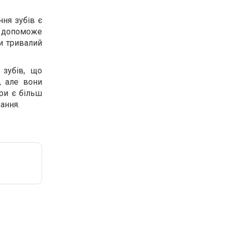
ння зубів є
е допоможе
ти тривалий
 зубів, що
, але вони
ри є більш
ання.