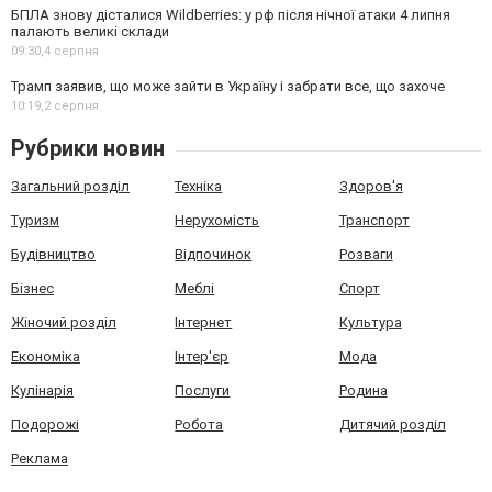
БПЛА знову дісталися Wildberries: у рф після нічної атаки 4 липня
палають великі склади
09:30,
4 серпня
Трамп заявив, що може зайти в Україну і забрати все, що захоче
10:19,
2 серпня
Рубрики новин
Загальний розділ
Техніка
Здоров'я
Туризм
Нерухомість
Транспорт
Будівництво
Відпочинок
Розваги
Бізнес
Меблі
Спорт
Жіночий розділ
Інтернет
Культура
Економіка
Інтер'єр
Мода
Кулінарія
Послуги
Родина
Подорожі
Робота
Дитячий розділ
Реклама