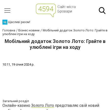
Щ
Щасливі разом!
Головна
Бізнес новини
Мобільний додаток Золото Лото: Грайте в
улюблені ігри на ходу
Мобільний додаток Золото Лото: Грайте в
улюблені ігри на ходу
1
0
:
1
1
,
1
9
с
і
ч
н
я
2
0
2
4
р
.
Загальний розділ
Онлайн-казино
Золото Лото
представляє свій новий