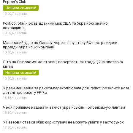
Pepper's Club
Новини компаній
13:00,
7 серпня
Politico: обмін розвідданими між США та Україною значно
покращився
13:50,
6 серпня
Масований удар по бізнесу: через нічну атаку РФ постраждали
провідні українські компанії
10:00,
6 серпня
Літо на Співочому: до столиці повертається традиційна виставка
квітів
Новини компаній
15:00,
5 серпня
У рази дешевша за ракети-перехоплювачі для Patriot: розкрито нові
деталі про ракету FP-7.x
18:18,
4 серпня
Чехія припиняє надавати захист українським чоловікам-ухилянтам
18:10,
4 серпня
У Резерв+ стався збій: користувачі не можуть увійти у застосунок
17:50,
4 серпня