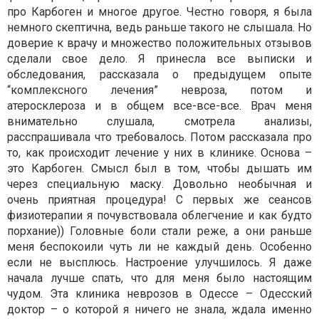
про Карбоген и многое другое. Честно говоря, я была
немного скептична, ведь раньше такого не слышала. Но
доверие к врачу и множество положительных отзывов
сделали свое дело. Я принесла все выписки и
обследования, рассказала о предыдущем опыте
“комплексного лечения” невроза, потом и
атеросклероза и в общем все-все-все. Врач меня
внимательно слушала, смотрела анализы,
расспрашивала что требовалось. Потом рассказала про
то, как происходит лечение у них в клинике. Основа –
это Карбоген. Смысл был в том, чтобы дышать им
через специальную маску. Довольно необычная и
очень приятная процедура! С первых же сеансов
физиотерапии я почувствовала облегчение и как будто
порхание)) Головные боли стали реже, а они раньше
меня беспокоили чуть ли не каждый день. Особенно
если не высплюсь. Настроение улучшилось. Я даже
начала лучше спать, что для меня было настоящим
чудом. Эта клиника неврозов в Одессе – Одесский
доктор – о которой я ничего не знала, ждала именно