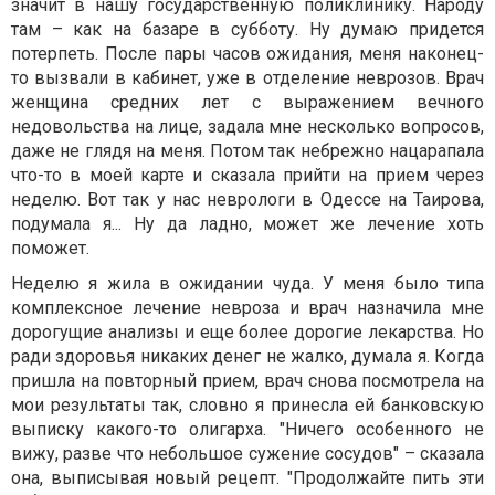
значит в нашу государственную поликлинику. Народу
там – как на базаре в субботу. Ну думаю придется
потерпеть. После пары часов ожидания, меня наконец-
то вызвали в кабинет, уже в отделение неврозов. Врач
женщина средних лет с выражением вечного
недовольства на лице, задала мне несколько вопросов,
даже не глядя на меня. Потом так небрежно нацарапала
что-то в моей карте и сказала прийти на прием через
неделю. Вот так у нас неврологи в Одессе на Таирова,
подумала я... Ну да ладно, может же лечение хоть
поможет.
Неделю я жила в ожидании чуда. У меня было типа
комплексное лечение невроза и врач назначила мне
дорогущие анализы и еще более дорогие лекарства. Но
ради здоровья никаких денег не жалко, думала я. Когда
пришла на повторный прием, врач снова посмотрела на
мои результаты так, словно я принесла ей банковскую
выписку какого-то олигарха. "Ничего особенного не
вижу, разве что небольшое сужение сосудов" – сказала
она, выписывая новый рецепт. "Продолжайте пить эти