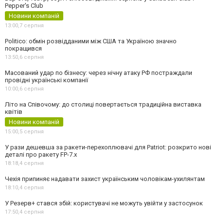
Pepper's Club
Новини компаній
13:00,
7 серпня
Politico: обмін розвідданими між США та Україною значно
покращився
13:50,
6 серпня
Масований удар по бізнесу: через нічну атаку РФ постраждали
провідні українські компанії
10:00,
6 серпня
Літо на Співочому: до столиці повертається традиційна виставка
квітів
Новини компаній
15:00,
5 серпня
У рази дешевша за ракети-перехоплювачі для Patriot: розкрито нові
деталі про ракету FP-7.x
18:18,
4 серпня
Чехія припиняє надавати захист українським чоловікам-ухилянтам
18:10,
4 серпня
У Резерв+ стався збій: користувачі не можуть увійти у застосунок
17:50,
4 серпня