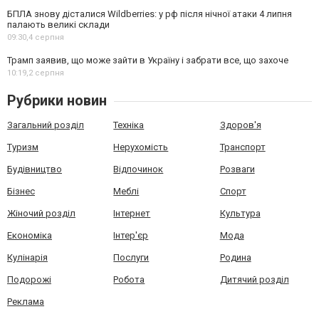
БПЛА знову дісталися Wildberries: у рф після нічної атаки 4 липня
палають великі склади
09:30,
4 серпня
Трамп заявив, що може зайти в Україну і забрати все, що захоче
10:19,
2 серпня
Рубрики новин
Загальний розділ
Техніка
Здоров'я
Туризм
Нерухомість
Транспорт
Будівництво
Відпочинок
Розваги
Бізнес
Меблі
Спорт
Жіночий розділ
Інтернет
Культура
Економіка
Інтер'єр
Мода
Кулінарія
Послуги
Родина
Подорожі
Робота
Дитячий розділ
Реклама