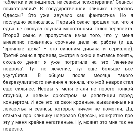
таблетки и запишитесь на сеансы психотерапии." Сеансы
психотерапии? В государственной клинике неврозов
Одессы? Это уже звучало как фантастика. Но я
послушно записалась. Первый сеанс прошел так, что я
едва не заснула слушая монотонный голос терапевта.
Второй сеанс я пропустила из-за того, что у меня
внезапно появились срочные дела на работе (и да,
"срочные дела" – это синоним дивана и сериалов).
Третий сеанс я провела, смотря в окно и пытаясь понять,
сколько денег я уже потратила на это "лечение
невроза". Тут не лечение, тут еще больше все
усугубится... В общем после месяца такого
безрезультатного лечения я поняла, что мой невроз стал
еще сильнее. Нервы у меня стали не просто тонкой
струной, а целым оркестром на репетиции перед
концертом. И все это за свои кровные, вываленные на
лекарства и сеансы, которые ничем не помогли. Да,
отзывы про клинику неврозов Одессы, конкретно про
эту у меня крайне негативные. Ну, может это мне так не
повезло.