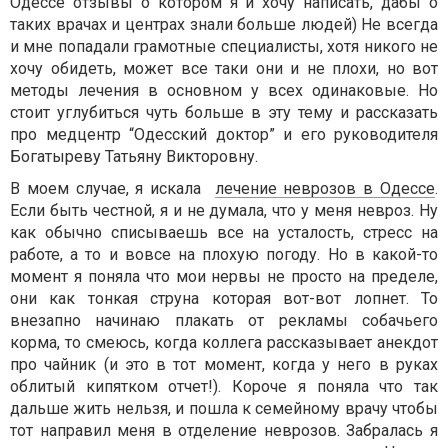
Одессе отзывы о котором я и хочу написать, дабы о
таких врачах и центрах знали больше людей) Не всегда
и мне попадали грамотные специалисты, хотя никого не
хочу обидеть, может все таки они и не плохи, но вот
методы лечения в основном у всех одинаковые. Но
стоит углубиться чуть больше в эту тему и рассказать
про медцентр “Одесский доктор” и его руководителя
Богатыреву Татьяну Викторовну.
В моем случае, я искала
лечение неврозов в Одессе
.
Если быть честной, я и не думала, что у меня невроз. Ну
как обычно списываешь все на усталость, стресс на
работе, а то и вовсе на плохую погоду. Но в какой-то
момент я поняла что мои нервы не просто на пределе,
они как тонкая струна которая вот-вот лопнет. То
внезапно начинаю плакать от рекламы собачьего
корма, то смеюсь, когда коллега рассказывает анекдот
про чайник (и это в тот момент, когда у него в руках
облитый кипятком отчет!). Короче я поняла что так
дальше жить нельзя, и пошла к семейному врачу чтобы
тот направил меня в отделение неврозов. Забралась я