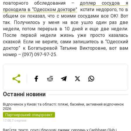
повторного обследования –
доплер сосудов я
проходила в “Одесском докторе”
кстати недорого, то в
общем он показал, что с моими сосудами все ОК! Вот
так. Получилось у меня на все ушло один раз две
недели, потом перерыв в 10 дней и еще две недели.
После первой недели жизнь уже просто казалась
сказкой. Если не верите, сами запишитесь в “Одесский
доктор” к Богатыревой Татьяне Викторовне, вот вам
номер – (097) 097-97-25.
Останні новини
Відпочинок у Києві та області: пляжі, басейни, активний відпочинок
2026
Партнерський спецпроєкт
17:00,
7 серпня
Вар’єте, театр, соул і блюзові джеми: серпень у Caribbean Club і