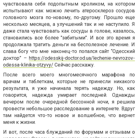
чувствовала себя подопытным кроликом, на котором
испытывают как можно лечить атеросклероз сосудов
головного мозга по-новому, по-другому. Прошло еще
несколько месяцев, а улучшений так и не наступило. Я
даже стала чувствовать как сосуды в голове, казалось,
становились все более "забитыми". И все это время я
продолжала тратить деньги на бесполезное лечение. И
слава богу что мне наконец-то попался сайт “Одесский
доктор” –
https://odesskij-doctor.od.ua/lechenie-nevrozov-
odessa-klinika-otzyvy/
Сейчас расскажу.
После всего моего многомесячного марафона по
врачам и таблеткам, которые не принесли никакого
результата, я уже начинала терять надежду. Но, как
говорится, надежда умирает последней. Однажды
вечером после очередной бессонной ночи, я решила
провести небольшое расследование в интернете. Вдруг
там найдется что-то новое и волшебное, что вернет
меня к жизни.
И вот, после часа блужданий по форумам и отзывам о