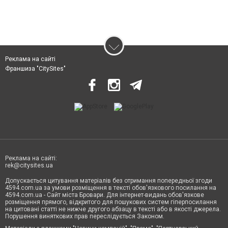
Реклама на сайті
Франшиза "CitySites"
Реклама на сайті:
rek@citysites.ua
Допускається цитування матеріалів без отримання попередньої згоди
4594.com.ua за умови розміщення в тексті обов'язкового посилання на
4594.com.ua - Сайт міста Бровари. Для інтернет-видань обов'язкове
розміщення прямого, відкритого для пошукових систем гіперпосилання
на цитовані статті не нижче другого абзацу в тексті або в якості джерела.
Порушення виняткових прав переслідується Законом.