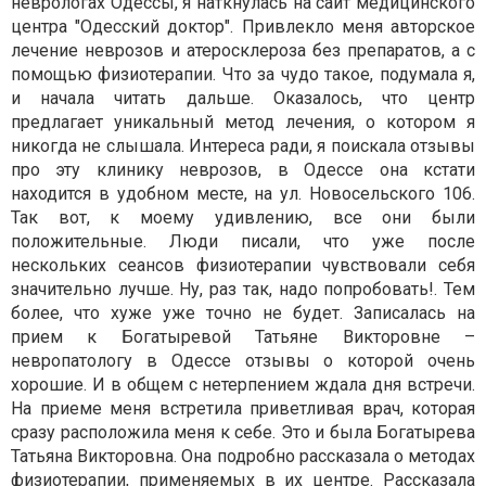
неврологах Одессы, я наткнулась на сайт медицинского
центра "Одесский доктор". Привлекло меня авторское
лечение неврозов и атеросклероза без препаратов, а с
помощью физиотерапии. Что за чудо такое, подумала я,
и начала читать дальше. Оказалось, что центр
предлагает уникальный метод лечения, о котором я
никогда не слышала. Интереса ради, я поискала отзывы
про эту клинику неврозов, в Одессе она кстати
находится в удобном месте, на ул. Новосельского 106.
Так вот, к моему удивлению, все они были
положительные. Люди писали, что уже после
нескольких сеансов физиотерапии чувствовали себя
значительно лучше. Ну, раз так, надо попробовать!. Тем
более, что хуже уже точно не будет. Записалась на
прием к Богатыревой Татьяне Викторовне –
невропатологу в Одессе отзывы о которой очень
хорошие. И в общем с нетерпением ждала дня встречи.
На приеме меня встретила приветливая врач, которая
сразу расположила меня к себе. Это и была Богатырева
Татьяна Викторовна. Она подробно рассказала о методах
физиотерапии, применяемых в их центре. Рассказала