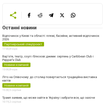
Останні новини
Відпочинок у Києві та області: пляжі, басейни, активний відпочинок
2026
Партнерський спецпроєкт
17:00,
Вчора
Вар’єте, театр, соул і блюзові джеми: серпень у Caribbean Club і
Pepper's Club
Новини компаній
13:00,
Вчора
Літо на Співочому: до столиці повертається традиційна виставка
квітів
Новини компаній
15:00,
5 серпня
Трамп заявив, що може зайти в Україну і забрати все, що захоче
10:19,
2 серпня