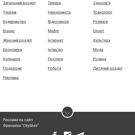
Загальний розділ
Техніка
Здоров'я
Туризм
Нерухомість
Транспорт
Будівництво
Відпочинок
Розваги
Бізнес
Меблі
Спорт
Жіночий розділ
Інтернет
Культура
Економіка
Інтер'єр
Мода
Кулінарія
Послуги
Родина
Подорожі
Робота
Дитячий розділ
Реклама
Реклама на сайті
Франшиза "CitySites"