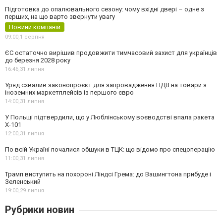
Підготовка до опалювального сезону: чому вхідні двері – одне з
перших, на що варто звернути увагу
Новини компаній
09:00,
1 серпня
ЄС остаточно вирішив продовжити тимчасовий захист для українців
до березня 2028 року
16:46,
31 липня
Уряд схвалив законопроєкт для запровадження ПДВ на товари з
іноземних маркетплейсів із першого євро
14:00,
31 липня
У Польщі підтвердили, що у Люблінському воєводстві впала ракета
Х-101
12:00,
31 липня
По всій Україні почалися обшуки в ТЦК: що відомо про спецоперацію
11:00,
31 липня
Трамп виступить на похороні Ліндсі Грема: до Вашингтона прибуде і
Зеленський
19:00,
29 липня
Рубрики новин