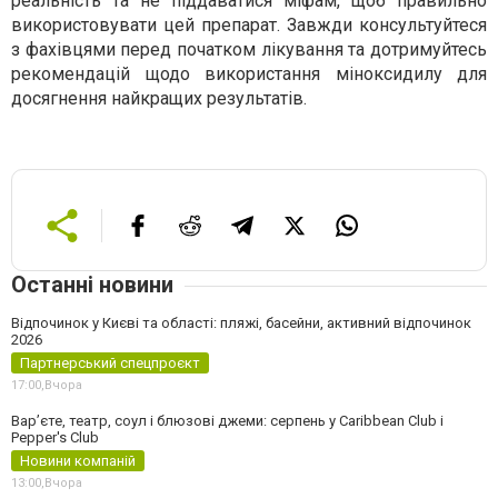
реальність та не піддаватися міфам, щоб правильно
використовувати цей препарат. Завжди консультуйтеся
з фахівцями перед початком лікування та дотримуйтесь
рекомендацій щодо використання міноксидилу для
досягнення найкращих результатів.
Останні новини
Відпочинок у Києві та області: пляжі, басейни, активний відпочинок
2026
Партнерський спецпроєкт
17:00,
Вчора
Вар’єте, театр, соул і блюзові джеми: серпень у Caribbean Club і
Pepper's Club
Новини компаній
13:00,
Вчора