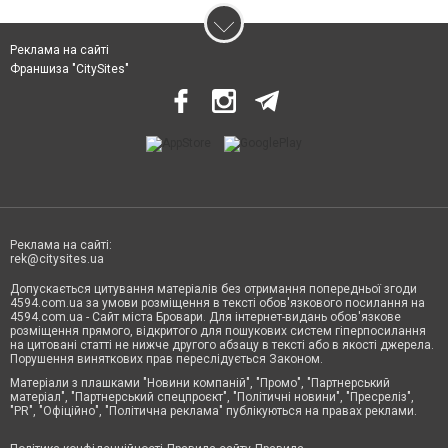
Реклама на сайті
Франшиза "CitySites"
Реклама на сайті:
rek@citysites.ua
Допускається цитування матеріалів без отримання попередньої згоди
4594.com.ua за умови розміщення в тексті обов'язкового посилання на
4594.com.ua - Сайт міста Бровари. Для інтернет-видань обов'язкове
розміщення прямого, відкритого для пошукових систем гіперпосилання
на цитовані статті не нижче другого абзацу в тексті або в якості джерела.
Порушення виняткових прав переслідується Законом.
Матеріали з плашками "Новини компаній", "Промо", "Партнерський
матеріал", "Партнерський спецпроєкт", "Політичні новини", "Пресреліз",
"PR", "Офіційно", "Політична реклама" публікуються на правах реклами.