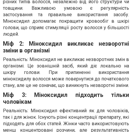
різних типів волосся, незалежно від його структури чи
товщини. Важливою умовою є регулярність
застосування та правильне використання засобу.
Міноксидил допомагає покращити кровообіг в шкірі
голови, що сприяє стимуляції росту волосся у більшості
людей.
Міф 2: Міноксидил викликає незворотні
зміни в організмі
Реальність: Міноксидил не викликає незворотних змін в
організмі. Це зовнішній засіб, який діє локально на
шкіру голови. При припиненні використання
міноксидилу волосся може повернутися до початкового
стану, але це не означає, що виникнуть незворотні зміни.
Міф 3: Міноксидил підходить тільки
чоловікам
Реальність: Міноксидил ефективний як для чоловіків,
так і для жінок. Існують різні концентрації препарату, які
підходять для обох статей. Жінки часто використовують
менш концентровані розчини, але результативність