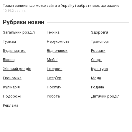
Трамп заявив, що може зайти в Україну і забрати все, що захоче
10:19,
2 серпня
Рубрики новин
Загальний розділ
Техніка
Здоров'я
Туризм
Нерухомість
Транспорт
Будівництво
Відпочинок
Розваги
Бізнес
Меблі
Спорт
Жіночий розділ
Інтернет
Культура
Економіка
Інтер'єр
Мода
Кулінарія
Послуги
Родина
Подорожі
Робота
Дитячий розділ
Реклама