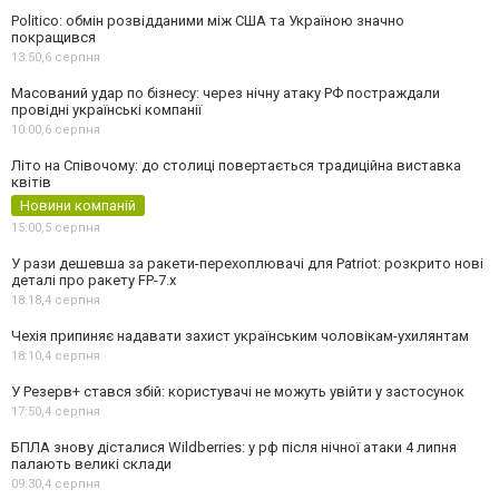
Politico: обмін розвідданими між США та Україною значно
покращився
13:50,
6 серпня
Масований удар по бізнесу: через нічну атаку РФ постраждали
провідні українські компанії
10:00,
6 серпня
Літо на Співочому: до столиці повертається традиційна виставка
квітів
Новини компаній
15:00,
5 серпня
У рази дешевша за ракети-перехоплювачі для Patriot: розкрито нові
деталі про ракету FP-7.x
18:18,
4 серпня
Чехія припиняє надавати захист українським чоловікам-ухилянтам
18:10,
4 серпня
У Резерв+ стався збій: користувачі не можуть увійти у застосунок
17:50,
4 серпня
БПЛА знову дісталися Wildberries: у рф після нічної атаки 4 липня
палають великі склади
09:30,
4 серпня