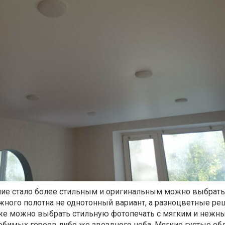
ние стало более стильным и оригинальным можно выбрать
жного полотна не однотонный вариант, а разноцветные ре
кже можно выбрать стильную фотопечать с мягким и нежн
бимых героев либо же звездного неба. Мягкие густые обл