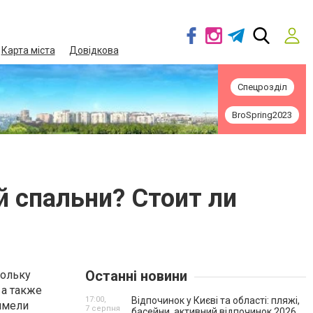
Карта міста
Довідкова
Спецрозділ
BroSpring2023
й спальни? Стоит ли
Останні новини
кольку
 а также
17:00,
Відпочинок у Києві та області: пляжі,
 имели
7 серпня
басейни, активний відпочинок 2026