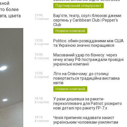
вной
Партнерський спецпроєкт
 то более
та, цвета
13:00,
Вар’єте, театр, соул і блюзові джеми:
7 серпня
серпень у Caribbean Club і Pepper's
Club
Новини компаній
13:50,
Politico: обмін розвідданими між США
6 серпня
та Україною значно покращився
10:00,
Масований удар по бізнесу: через
6 серпня
нічну атаку РФ постраждали провідні
українські компанії
15:00,
Літо на Співочому: до столиці
5 серпня
повертається традиційна виставка
квітів
Новини компаній
18:18,
У рази дешевша за ракети-
4 серпня
перехоплювачі для Patriot: розкрито
нові деталі про ракету FP-7.x
18:10,
Чехія припиняє надавати захист
4 серпня
українським чоловікам-ухилянтам