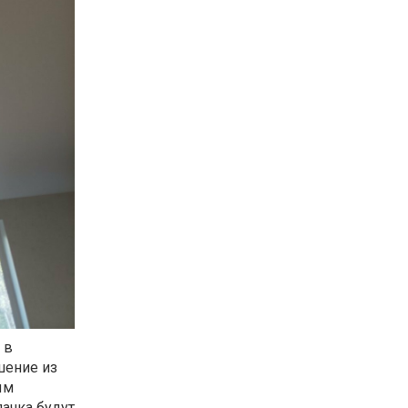
 в
шение из
ым
ачка будут