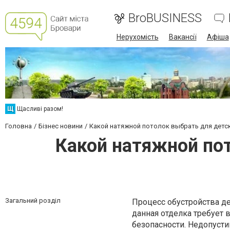
BroBUSINESS
Нерухомість
Вакансії
Афіша
Щ
Щасливі разом!
Головна
Бізнес новини
Какой натяжной потолок выбрать для детс
Какой натяжной пот
Загальний розділ
Процесс обустройства де
данная отделка требует 
безопасности. Недопусти