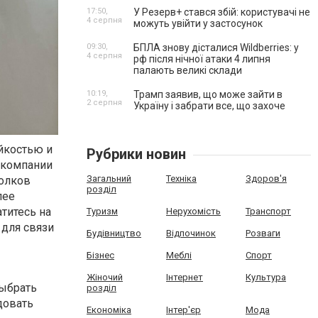
17:50,
У Резерв+ стався збій: користувачі не
4 серпня
можуть увійти у застосунок
09:30,
БПЛА знову дісталися Wildberries: у
4 серпня
рф після нічної атаки 4 липня
палають великі склади
10:19,
Трамп заявив, що може зайти в
2 серпня
Україну і забрати все, що захоче
йкостью и
Рубрики новин
 компании
Загальний
Техніка
Здоров'я
толков
розділ
лее
атитесь на
Туризм
Нерухомість
Транспорт
для связи
Будівництво
Відпочинок
Розваги
Бізнес
Меблі
Спорт
Жіночий
Інтернет
Культура
выбрать
розділ
довать
Економіка
Інтер'єр
Мода