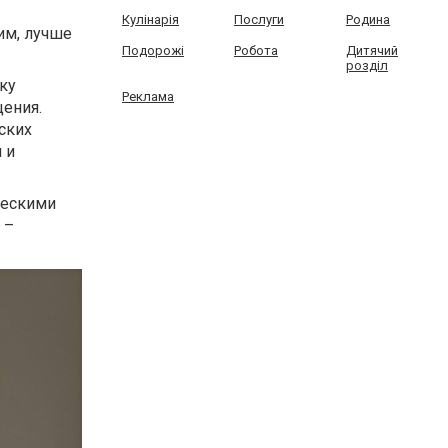
Кулінарія
Послуги
Родина
им, лучше
Подорожі
Робота
Дитячий
розділ
ку
Реклама
щения.
ских
 и
ческими
 –