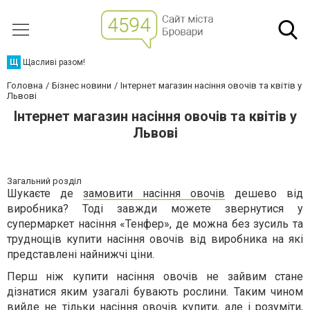
Щ
Щасливі разом!
Головна
Бізнес новини
Інтернет магазин насіння овочів та квітів у
Львові
Інтернет магазин насіння овочів та квітів у
Львові
Загальний розділ
Шукаєте де
замовити насіння овочів
дешево від
виробника? Тоді завжди можете звернутися у
супермаркет насіння «Тенфер», де можна без зусиль та
труднощів купити насіння овочів від виробника на які
представлені найнижчі ціни.
Перш ніж купити насіння овочів не зайвим стане
дізнатися яким узагалі бувають рослини. Таким чином
вийде не тільки насіння овочів купити, але і розуміти,