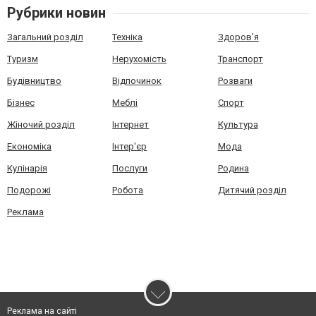
Рубрики новин
Загальний розділ
Техніка
Здоров'я
Туризм
Нерухомість
Транспорт
Будівництво
Відпочинок
Розваги
Бізнес
Меблі
Спорт
Жіночий розділ
Інтернет
Культура
Економіка
Інтер'єр
Мода
Кулінарія
Послуги
Родина
Подорожі
Робота
Дитячий розділ
Реклама
Реклама на сайті