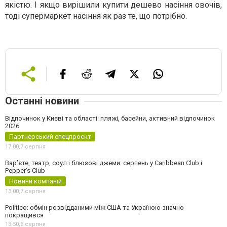
якістю. І якщо вирішили купити дешево насіння овочів,
тоді супермаркет насіння як раз те, що потрібно.
Останні новини
Відпочинок у Києві та області: пляжі, басейни, активний відпочинок
2026
Партнерський спецпроєкт
17:00,
7 серпня
Вар’єте, театр, соул і блюзові джеми: серпень у Caribbean Club і
Pepper's Club
Новини компаній
13:00,
7 серпня
Politico: обмін розвідданими між США та Україною значно
покращився
13:50,
6 серпня