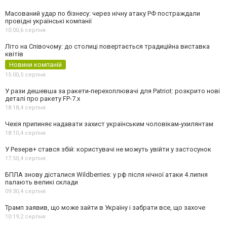
Масований удар по бізнесу: через нічну атаку РФ постраждали
провідні українські компанії
10:00,
6 серпня
Літо на Співочому: до столиці повертається традиційна виставка
квітів
Новини компаній
15:00,
5 серпня
У рази дешевша за ракети-перехоплювачі для Patriot: розкрито нові
деталі про ракету FP-7.x
18:18,
4 серпня
Чехія припиняє надавати захист українським чоловікам-ухилянтам
18:10,
4 серпня
У Резерв+ стався збій: користувачі не можуть увійти у застосунок
17:50,
4 серпня
БПЛА знову дісталися Wildberries: у рф після нічної атаки 4 липня
палають великі склади
09:30,
4 серпня
Трамп заявив, що може зайти в Україну і забрати все, що захоче
10:19,
2 серпня