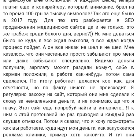
в фейсбуке мне отключили. Я каждый месяц теперь
платит еще и копирайтеру, который, внимание, брал на
то время 100 грн за тысячу символов! Так это еще было
в 2017 году. Для тех кто разбирается в SEO
продвижении медицинских сайтов да и не только, это
же грабеж среди белого дня, верно?)) Но мне деваться
было не куда, я все ждал выхлопа, я все ждал когда
процесс пойдет. А он все никак не шел и не шел. Мне
казалось, что они частенько просто забывают про меня
или даже забывают специально. Видимо деньги
получили, зарплату может раздали кому-т, себе в
карман положили, а работа как-нибудь потом сама
сделается. По итогу работает делается кое как, для
отчетности, но по факту ничего не происходит. Я
регулярно захожу на сайт, который они мне сделали к
слову за немаленькие деньги, и не понимаю, ща что я
плачу. Этот сайт еще попробуй найти в интернете... Я к
ним с этой претензией не раз приходил и каждый раз
слушал отмазки. Потом я сказал, что я хочу посмотреть
как вы работаете, куда идут мои деньги, как запускается
реклама клиники, пример хоть какой-то. И тут они