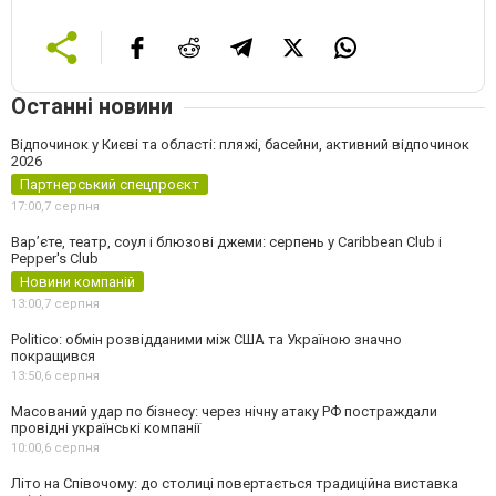
Останні новини
Відпочинок у Києві та області: пляжі, басейни, активний відпочинок
2026
Партнерський спецпроєкт
17:00,
7 серпня
Вар’єте, театр, соул і блюзові джеми: серпень у Caribbean Club і
Pepper's Club
Новини компаній
13:00,
7 серпня
Politico: обмін розвідданими між США та Україною значно
покращився
13:50,
6 серпня
Масований удар по бізнесу: через нічну атаку РФ постраждали
провідні українські компанії
10:00,
6 серпня
Літо на Співочому: до столиці повертається традиційна виставка