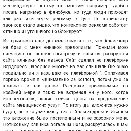
мессенджеры, потому что многим, например, удобно
писать например в фейсбуке, но туда люди приходят
как раз таки через рекламу в Гугл. По количеству
звонков стало видно, что контекстная реклама работает
отлично и Гугл ничего не блокирует!
Из приятного еще должен отметить то, что Александр
не брал с меня никакой предоплаты. Понимая мою
ситуацию он пошел навстречу и занялся раскруткой
сайта клиники без аванса. Сайт сделал на платформе
Вордпресс, наверное многие из вас слышали (не знаю
правильно ли я называю ее платформой ). Оплачивал
первое время я минимально за контент, потом уже за
контекст и так далее. Расценки приемлемые, по
крайней мере я таких не встречал ни у кого, когда
интересовался, какие сейчас цены на продвижение
сайта медицинских услуг. По итогу да, вложится нужно
будет, но в случае как у нас с Александром и Иваном
это вложение было постепенным и не разорило меня.
Потихоньку клиника встала на ноги, раскрутилась и мы
даже внедрили за все время несколько новых