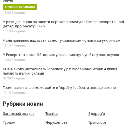
квітів
Новини компаній
15:00,
5 серпня
У рази дешевша за ракети-перехоплювачі для Patriot: розкрито нові
деталі про ракету FP-7.x
18:18,
4 серпня
Чехія припиняє надавати захист українським чоловікам-ухилянтам
18:10,
4 серпня
У Резерв+ стався збій: користувачі не можуть увійти у застосунок
17:50,
4 серпня
БПЛА знову дісталися Wildberries: у рф після нічної атаки 4 липня
палають великі склади
09:30,
4 серпня
Трамп заявив, що може зайти в Україну і забрати все, що захоче
10:19,
2 серпня
Рубрики новин
Загальний розділ
Техніка
Здоров'я
Туризм
Нерухомість
Транспорт