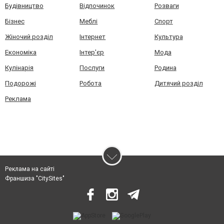
Будівництво
Відпочинок
Розваги
Бізнес
Меблі
Спорт
Жіночий розділ
Інтернет
Культура
Економіка
Інтер'єр
Мода
Кулінарія
Послуги
Родина
Подорожі
Робота
Дитячий розділ
Реклама
Реклама на сайті
Франшиза "CitySites"