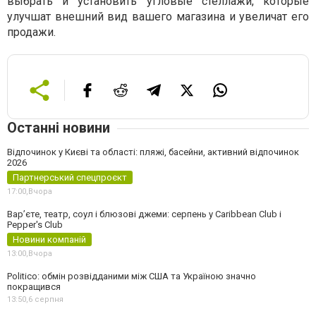
выбрать и установить угловые стеллажи, которые
улучшат внешний вид вашего магазина и увеличат его
продажи.
Останні новини
Відпочинок у Києві та області: пляжі, басейни, активний відпочинок
2026
Партнерський спецпроєкт
17:00,
Вчора
Вар’єте, театр, соул і блюзові джеми: серпень у Caribbean Club і
Pepper's Club
Новини компаній
13:00,
Вчора
Politico: обмін розвідданими між США та Україною значно
покращився
13:50,
6 серпня