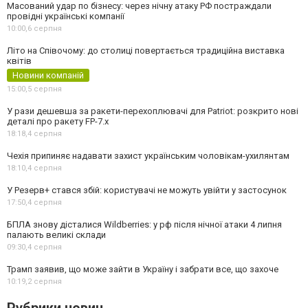
Масований удар по бізнесу: через нічну атаку РФ постраждали
провідні українські компанії
10:00,
6 серпня
Літо на Співочому: до столиці повертається традиційна виставка
квітів
Новини компаній
15:00,
5 серпня
У рази дешевша за ракети-перехоплювачі для Patriot: розкрито нові
деталі про ракету FP-7.x
18:18,
4 серпня
Чехія припиняє надавати захист українським чоловікам-ухилянтам
18:10,
4 серпня
У Резерв+ стався збій: користувачі не можуть увійти у застосунок
17:50,
4 серпня
БПЛА знову дісталися Wildberries: у рф після нічної атаки 4 липня
палають великі склади
09:30,
4 серпня
Трамп заявив, що може зайти в Україну і забрати все, що захоче
10:19,
2 серпня