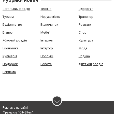
Рубрики новин
Загальний розділ
Техніка
Здоров'я
Туризм
Нерухомість
Транспорт
Будівництво
Відпочинок
Розваги
Бізнес
Меблі
Спорт
Жіночий розділ
Інтернет
Культура
Економіка
Інтер'єр
Мода
Кулінарія
Послуги
Родина
Подорожі
Робота
Дитячий розділ
Реклама
Реклама на сайті
Франшиза "CitySites"