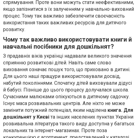
спрямування. Проте вони можуть стати неефективними,
якщо запізнитися з їх залученням у навчально-виховний
процес. Тому так важливо забезпечити своєчасність
використання таких важливих ресурсів для дитячого
розвитку.
Чому так важливо використовувати книги й
навчальні посібники для дошкільнят?
З прадавніх віків українці надавали великого значення
сприянню розвиткові дітей. Навіть саме слово
виховання означає пошук того, що приховано в дитині.
Для цього наші пращури використовували досвід,
набутий поколіннями. Спочатку дітей виховували дідусі
й бабусі. Пізніше до цього процесу долучалася школа.
Сучасними малюками опікуються в дитячому садочку.
Існує маса розвивальних центрів. Але ніхто не може
замінити потужний потенціал, яким наділена
книга. Для
дошкільнят у Києві
та інших населених пунктах України
розвивальна література такого виду доступна у багатьох
локальних та інтернет-магазинах. Проте поза
конкуренцією є асортимент, представлений у каталозі