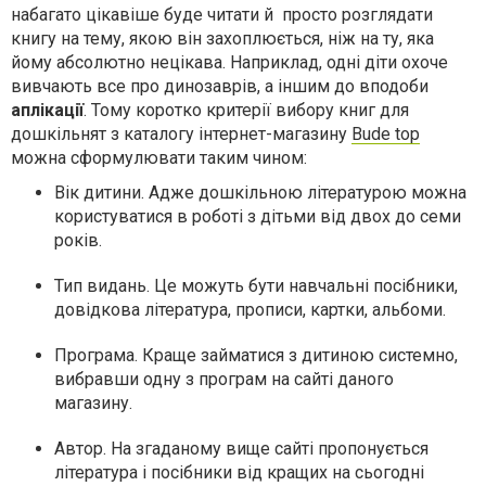
набагато цікавіше буде читати й просто розглядати
книгу на тему, якою він захоплюється, ніж на ту, яка
йому абсолютно нецікава. Наприклад, одні діти охоче
вивчають все про динозаврів, а іншим до вподоби
аплікації
. Тому коротко критерії вибору книг для
дошкільнят з каталогу інтернет-магазину
Bude top
можна сформулювати таким чином:
Вік дитини. Адже дошкільною літературою можна
користуватися в роботі з дітьми від двох до семи
років.
Тип видань. Це можуть бути навчальні посібники,
довідкова література, прописи, картки, альбоми.
Програма. Краще займатися з дитиною системно,
вибравши одну з програм на сайті даного
магазину.
Автор. На згаданому вище сайті пропонується
література і посібники від кращих на сьогодні