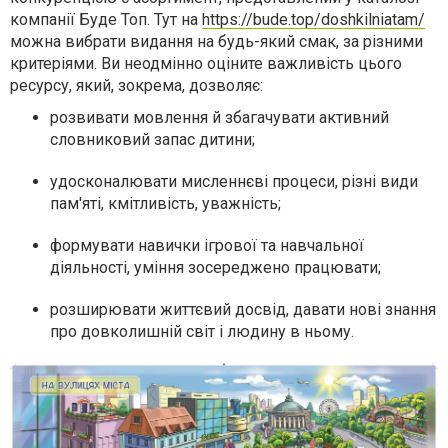
компанії Буде Топ. Тут на
https://bude.top/doshkilniatam/
можна вибрати видання на будь-який смак, за різними
критеріями. Ви неодмінно оціните важливість цього
ресурсу, який, зокрема, дозволяє:
розвивати мовлення й збагачувати активний
словниковий запас дитини;
удосконалювати мисленнєві процеси, різні види
пам'яті, кмітливість, уважність;
формувати навички ігрової та навчальної
діяльності, уміння зосереджено працювати;
розширювати життєвий досвід, давати нові знання
про довколишній світ і людину в ньому.