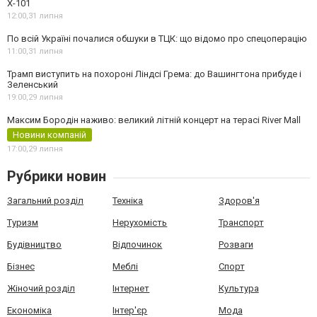
Х-101
12:00,
31 липня
По всій Україні почалися обшуки в ТЦК: що відомо про спецоперацію
11:00,
31 липня
Трамп виступить на похороні Ліндсі Грема: до Вашингтона прибуде і
Зеленський
19:00,
29 липня
Максим Бородін наживо: великий літній концерт на терасі River Mall
Новини компаній
17:00,
29 липня
Рубрики новин
Загальний розділ
Техніка
Здоров'я
Туризм
Нерухомість
Транспорт
Будівництво
Відпочинок
Розваги
Бізнес
Меблі
Спорт
Жіночий розділ
Інтернет
Культура
Економіка
Інтер'єр
Мода