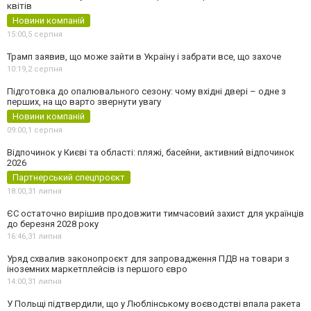
квітів
Новини компаній
15:00,
5 серпня
Трамп заявив, що може зайти в Україну і забрати все, що захоче
10:19,
2 серпня
Підготовка до опалювального сезону: чому вхідні двері – одне з
перших, на що варто звернути увагу
Новини компаній
09:00,
1 серпня
Відпочинок у Києві та області: пляжі, басейни, активний відпочинок
2026
Партнерський спецпроєкт
18:00,
31 липня
ЄС остаточно вирішив продовжити тимчасовий захист для українців
до березня 2028 року
16:46,
31 липня
Уряд схвалив законопроєкт для запровадження ПДВ на товари з
іноземних маркетплейсів із першого євро
14:00,
31 липня
У Польщі підтвердили, що у Люблінському воєводстві впала ракета