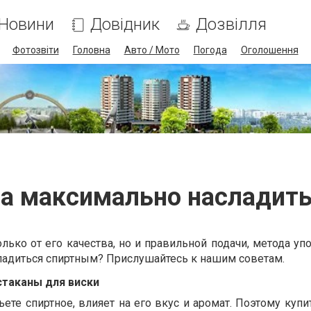
Новини
Довідник
Дозвілля
Фотозвіти
Головна
Авто / Мото
Погода
Оголошення
ба максимально насладить
олько от его качества, но и правильной подачи, метода уп
ладиться спиртным? Прислушайтесь к нашим советам.
стаканы для виски
ьете спиртное, влияет на его вкус и аромат. Поэтому купи