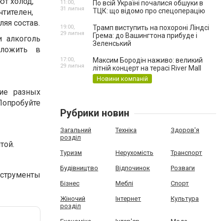
ют холод,
11:00,
По всій Україні почалися обшуки в
31 липня
ТЦК: що відомо про спецоперацію
чтителен,
ляя состав.
19:00,
Трамп виступить на похороні Ліндсі
29 липня
Грема: до Вашингтона прибуде і
и алкоголь
Зеленський
оложить в
17:00,
Максим Бородін наживо: великий
29 липня
літній концерт на терасі River Mall
Новини компаній
ие разных
Попробуйте
Рубрики новин
Загальний
Техніка
Здоров'я
розділ
той.
Туризм
Нерухомість
Транспорт
Будівництво
Відпочинок
Розваги
нструменты
Бізнес
Меблі
Спорт
Жіночий
Інтернет
Культура
розділ