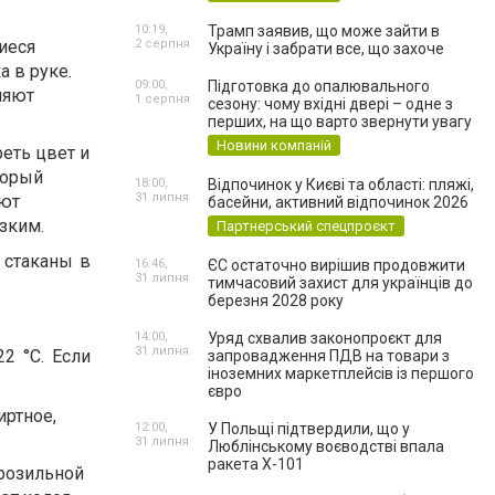
10:19,
Трамп заявив, що може зайти в
иеся
2 серпня
Україну і забрати все, що захоче
 в руке.
09:00,
Підготовка до опалювального
ляют
1 серпня
сезону: чому вхідні двері – одне з
перших, на що варто звернути увагу
Новини компаній
еть цвет и
торый
18:00,
Відпочинок у Києві та області: пляжі,
31 липня
уют
басейни, активний відпочинок 2026
зким.
Партнерський спецпроєкт
 стаканы в
16:46,
ЄС остаточно вирішив продовжити
31 липня
тимчасовий захист для українців до
березня 2028 року
14:00,
Уряд схвалив законопроєкт для
31 липня
2 °С. Если
запровадження ПДВ на товари з
іноземних маркетплейсів із першого
євро
иртное,
12:00,
У Польщі підтвердили, що у
31 липня
Люблінському воєводстві впала
ракета Х-101
орозильной