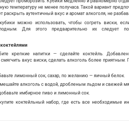
следует проморозить. Кубики медленно и равномерно отда
ю температуру не менее получаса. Такой вариант предпо
т раскрыть аутентичный вкус и аромат алкоголя, не разбав
 кубики можно использовать, чтобы согреть виски, есл
лодным. Для этого предварительно их следует п
 коктейлями
ите крепкие напитки — сделайте коктейль. Добавлен
смягчить вкус виски, сделать алкоголь более приятным. 
бавьте лимонный сок, сахар, по желанию — яичный белок.
мешайте алкоголь с водой, дробленым льдом и свежей мя
добавьте имбирное пиво и лимонный сок.
купите коктейльный набор, где есть все необходимые и