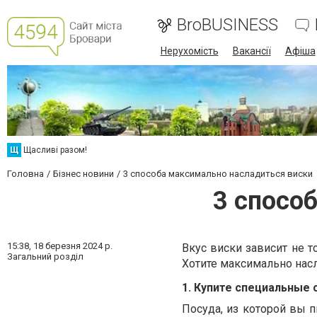
BroBUSINESS
Нерухомість
Вакансії
Афіша
Щ
Щасливі разом!
Головна
Бізнес новини
3 способа максимально насладиться виски
3 спосо
15:38,
18 березня 2024 р.
Вкус виски зависит не т
Загальний розділ
Хотите максимально нас
1. Купите специальные 
Посуда, из которой вы п