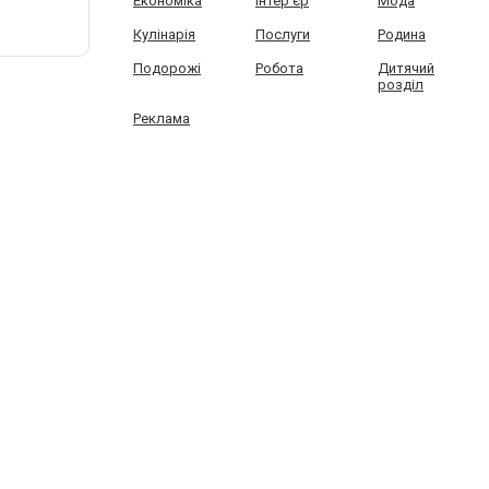
Економіка
Інтер'єр
Мода
Кулінарія
Послуги
Родина
Подорожі
Робота
Дитячий
розділ
Реклама