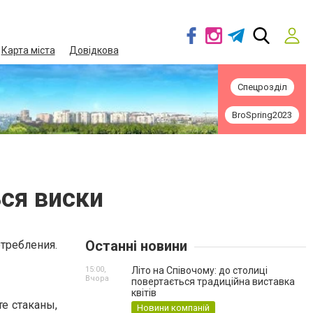
Карта міста
Довідкова
Спецрозділ
BroSpring2023
ся виски
Останні новини
отребления.
15:00,
Літо на Співочому: до столиці
Вчора
повертається традиційна виставка
квітів
те стаканы,
Новини компаній