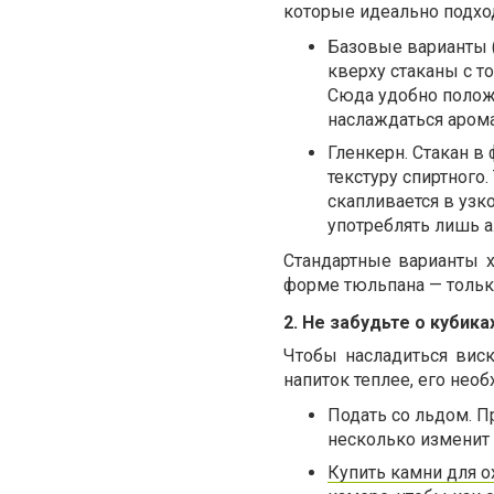
которые идеально подход
Базовые варианты 
кверху стаканы с т
Сюда удобно поло
наслаждаться арома
Гленкерн. Стакан в
текстуру спиртного
скапливается в узк
употреблять лишь а
Стандартные варианты х
форме тюльпана — только
2. Не забудьте о кубик
Чтобы насладиться виск
напиток теплее, его нео
Подать со льдом. Пр
несколько изменит 
Купить камни для 