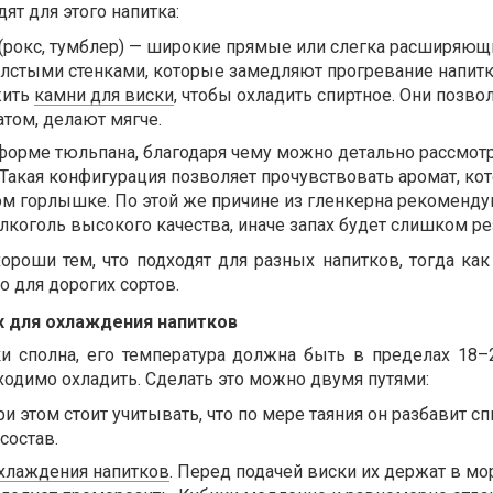
ят для этого напитка:
(рокс, тумблер) — широкие прямые или слегка расширяющ
олстыми стенками, которые замедляют прогревание напитка
жить
камни для виски
, чтобы охладить спиртное. Они позво
том, делают мягче.
 форме тюльпана, благодаря чему можно детально рассмотр
. Такая конфигурация позволяет прочувствовать аромат, ко
ом горлышке. По этой же причине из гленкерна рекоменд
лкоголь высокого качества, иначе запах будет слишком ре
ороши тем, что подходят для разных напитков, тогда как
 для дорогих сортов.
ах для охлаждения напитков
и сполна, его температура должна быть в пределах 18–2
бходимо охладить. Сделать это можно двумя путями:
и этом стоит учитывать, что по мере таяния он разбавит сп
состав.
охлаждения напитков
. Перед подачей виски их держат в м