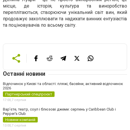
місце, де історія, культура та виноробство
переплітаються, створюючи унікальний світ вин, який
продовжує захоплювати та надихати винних ентузіастів
та поціновувачів по всьому світу.
Останні новини
Відпочинок у Києві та області: пляжі, басейни, активний відпочинок
2026
Партнерський спецпроєкт
17:00,
7 серпня
Вар’єте, театр, соул і блюзові джеми: серпень у Caribbean Club і
Pepper's Club
Новини компаній
13:00,
7 серпня