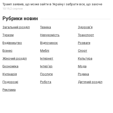
Трамп заявив, що може зайти в Україну і забрати все, що захоче
10:19,
2 серпня
Рубрики новин
Загальний розділ
Техніка
Здоров'я
Туризм
Нерухомість
Транспорт
Будівництво
Відпочинок
Розваги
Бізнес
Меблі
Спорт
Жіночий розділ
Інтернет
Культура
Економіка
Інтер'єр
Мода
Кулінарія
Послуги
Родина
Подорожі
Робота
Дитячий розділ
Реклама