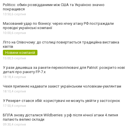
Politico: обмін розвідданими між США та Україною значно
покращився
13:50,
6 серпня
Масований удар по бізнесу: через нічну атаку РФ постраждали
провідні українські компанії
10:00,
6 серпня
Літо на Співочому: до столиці повертається традиційна виставка
квітів
Новини компаній
15:00,
5 серпня
У рази дешевша за ракети-перехоплювачі для Patriot: розкрито нові
деталі про ракету FP-7.x
18:18,
4 серпня
Чехія припиняє надавати захист українським чоловікам-ухилянтам
18:10,
4 серпня
У Резерв+ стався збій: користувачі не можуть увійти у застосунок
17:50,
4 серпня
БПЛА знову дісталися Wildberries: у рф після нічної атаки 4 липня
палають великі склади
09:30,
4 серпня