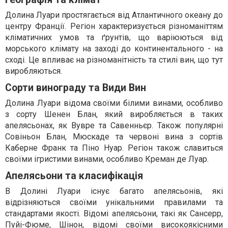
Долина Луари простягається від Атлантичного океану до
центру Франції. Регіон характеризується різноманіттям
кліматичних умов та ґрунтів, що варіюються від
морського клімату на заході до континентального - на
сході. Це впливає на різноманітність та стилі вин, що тут
виробляються.
Сорти винограду та Види Вин
Долина Луари відома своїми білими винами, особливо
з сорту Шенен Блан, який виробляється в таких
апелясьонах, як Вувре та Савенньєр. Також популярні
Совіньон Блан, Мюскаде та червоні вина з сортів
Каберне Франк та Піно Нуар. Регіон також славиться
своїми ігристими винами, особливо Креман де Луар.
Апелясьони та класифікація
В Долині Луари існує багато апелясьонів, які
відрізняються своїми унікальними правилами та
стандартами якості. Відомі апелясьони, такі як Сансерр,
Пуйі-Фюме, Шінон, відомі своїми високоякісними