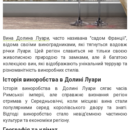
Вина Долина Луари
, часто називана "садом Франції",
відома своїми виноградниками, які тягнуться вздовж
річки Луари. Цей регіон славиться не тільки своєю
живописною природою та замками, але й багатою
колекцією вин, які відображають унікальний терруар та
різноманітність виноробних стилів.
Історія виноробства в Долині Луари
Історія виноробства в Долині Луари сягає часів
Римської імперії, але справжнє визнання регіон
отримав у Середньовіччі, коли місцеві вина стали
популярними серед королівського двору та знаті.
Відтоді виноробство стало невід'ємною частиною
культури та економіки регіону.
Географія та клімат