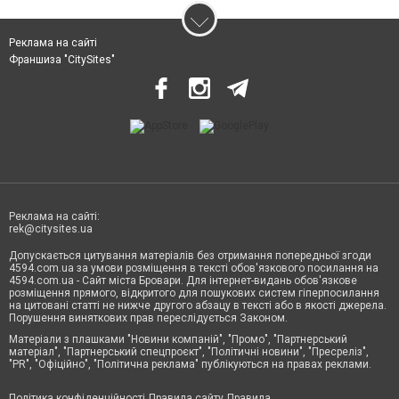
Реклама на сайті
Франшиза "CitySites"
Реклама на сайті:
rek@citysites.ua
Допускається цитування матеріалів без отримання попередньої згоди
4594.com.ua за умови розміщення в тексті обов'язкового посилання на
4594.com.ua - Сайт міста Бровари. Для інтернет-видань обов'язкове
розміщення прямого, відкритого для пошукових систем гіперпосилання
на цитовані статті не нижче другого абзацу в тексті або в якості джерела.
Порушення виняткових прав переслідується Законом.
Матеріали з плашками "Новини компаній", "Промо", "Партнерський
матеріал", "Партнерський спецпроєкт", "Політичні новини", "Пресреліз",
"PR", "Офіційно", "Політична реклама" публікуються на правах реклами.
Політика конфіденційності
Правила сайту
Правила