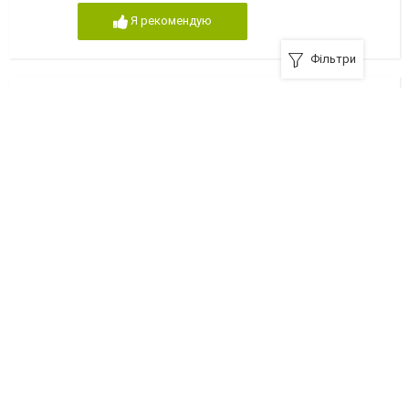
Я рекомендую
Фільтри
Автомагазин японско-корейских запчастей
07400, Бровари, вулиця Київська, 227/1
+380 (96) 325-71-29
Я рекомендую
Автомагазин, Диалог-Сервис, ООО
07400, Бровари, вулиця Київська, 149
+380 (4594) 6-92-40
Я рекомендую