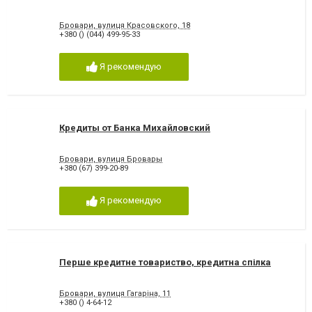
Бровари, вулиця Красовского, 18
+380 () (044) 499-95-33
Я рекомендую
Кредиты от Банка Михайловский
Бровари, вулиця Бровары
+380 (67) 399-20-89
Я рекомендую
Перше кредитне товариство, кредитна спілка
Бровари, вулиця Гагаріна, 11
+380 () 4-64-12