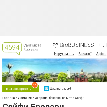
BroBUSINESS
Нерухомість
Вакансії
Афіша
11
Щ
Щасливі разом!
Наші спецпроєкти
Головна
Довідник
Охорона, безпека, захист
Сейфи