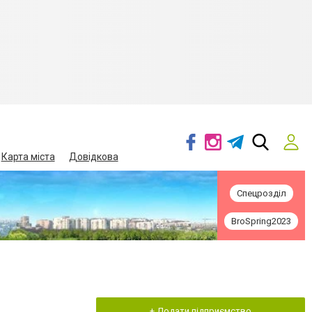
Карта міста
Довідкова
Спецрозділ
BroSpring2023
+ Додати підприємство