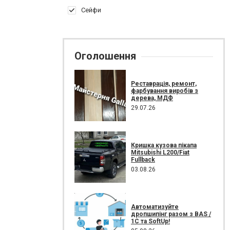
Сейфи
Оголошення
Реставрація, ремонт,
фарбування виробів з
дерева, МДФ
29.07.26
Кришка кузова пікапа
Mitsubishi L200/Fiat
Fullback
03.08.26
Автоматизуйте
дропшипінг разом з BAS /
1C та SoftUp!