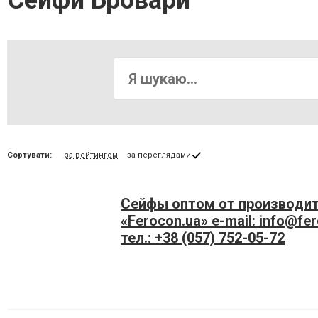
Сейфи Бровари
Сортувати:
за рейтингом
за переглядами
Сейфы оптом от производи
«Ferocon.ua» е-mаil:
info@fer
тел.: +38 (057) 752-05-72