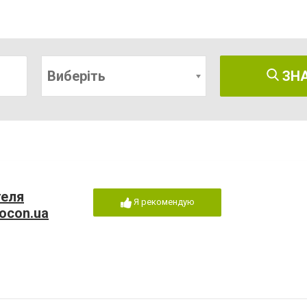
Виберіть
ЗН
теля
Я рекомендую
ocon.ua