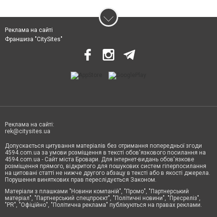
Реклама на сайті
Франшиза "CitySites"
Реклама на сайті:
rek@citysites.ua
Допускається цитування матеріалів без отримання попередньої згоди
4594.com.ua за умови розміщення в тексті обов'язкового посилання на
4594.com.ua - Сайт міста Бровари. Для інтернет-видань обов'язкове
розміщення прямого, відкритого для пошукових систем гіперпосилання
на цитовані статті не нижче другого абзацу в тексті або в якості джерела.
Порушення виняткових прав переслідується Законом.
Матеріали з плашками "Новини компаній", "Промо", "Партнерський
матеріал", "Партнерський спецпроєкт", "Політичні новини", "Пресреліз",
"PR", "Офіційно", "Політична реклама" публікуються на правах реклами.